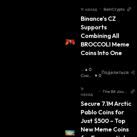
В
Ающи
Ы
Йся
:
1г назад
•
BeInCrypto
Ш
Binance’s CZ 
А
Supports 
Ю
Щ
Combining All 
И
BROCCOLI Meme 
Й
С
Coins Into One
Я
:
П
0
Поделиться
О
Сниж
0
В
Ающи
Ы
Йся
:
1г
•
The Bit Journ
Ш
назад
al
А
Secure 7.1M Arctic 
Ю
Pablo Coins for 
Щ
И
Just $500 – Top 
Й
New Meme Coins 
С
Я