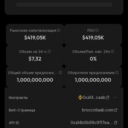
Рыночная капитализация
FDV
$419,05K
$419,05K
Объем за 24 ч.
Объем/Рын. кап. 24ч
$7,32
0%
Общий объем предложени
Оборотное предложение
я
1,000,000,000
1,000,000,000
0xa14...caab
Контракты
broccoliaab.com
Веб-Страница
0xa14b0b99c9117ea2f4fb2c9d772d95d9fd3acaab_binance_smart
API ID