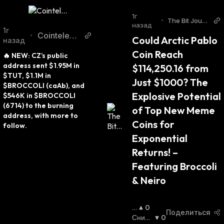
1г
•
The Bit Journ
назад
al
1г
Cointelegr
•
Could Arctic Pablo 
назад
aph Twitter
Coin Reach 
🔥 NEW: CZ’s public 
address sent $1.95M in 
$114,250.16 from 
$TUT, $1.1M in 
Just $1000? The 
$BROCCOLI (caAb), and 
Explosive Potential 
$546K in $BROCCOLI 
(6714) to the burning 
of Top New Meme 
address, with more to 
Coins for 
follow.
Exponential 
Returns! – 
Featuring Broccoli 
& Neiro
П
0
Поделиться
О
Сниж
0