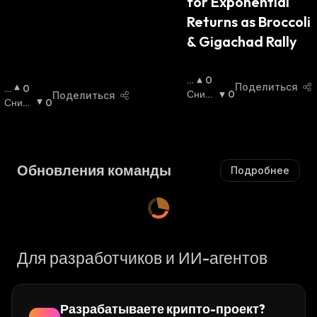
for Exponential 
:
Returns as Broccoli 
& Gigachad Rally
П
0
Поделиться
П
0
О
Сниж
0
Поделиться
О
Сниж
0
В
Ающи
В
Ающи
Ы
Йся
:
Ы
Йся
:
Ш
Ш
А
А
Ю
Обновления команды
Подробнее
Ю
Щ
Щ
И
И
Й
Й
С
С
Я
Я
:
Для разработчиков и ИИ-агентов
:
Разрабатываете крипто-проект?