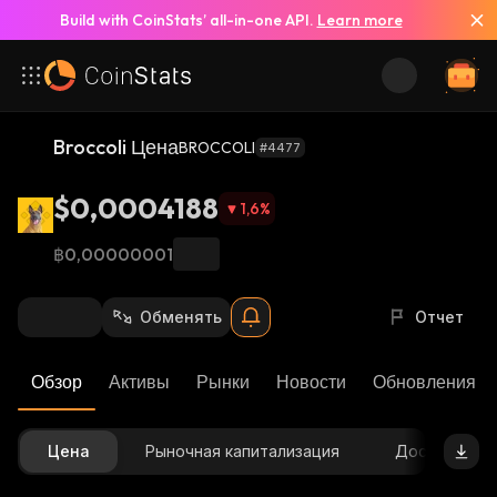
Build with CoinStats’ all-in-one API.
Learn more
Broccoli Цена
BROCCOLI
#4477
$0,0004188
1,6
%
฿0,00000001
Обменять
Отчет
Обзор
Активы
Рынки
Новости
Обновления К
Цена
Рыночная капитализация
Доступное 