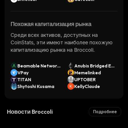
Похожая капитализация рынка
Среди всех активов, доступных на
CoinStats, эти имеют наиболее похожую
капитализацию рынка на Broccoli.
Beamable Network
Anubis Bridged ETH
Token
VPay
(Anubis)
Memelinked
TITAN
UPTOBER
Shytoshi Kusama
KellyClaude
Новости Broccoli
Подробнее