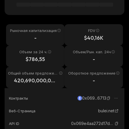
Рыночная капитализация
FDV
-
$40,16K
Объем за 24 ч.
Объем/Рын. кап. 24ч
$786,55
-
Общий объем предложени
Оборотное предложение
я
420,690,000,00
-
0
0x069...6713
Контракты
bulei.net
Веб-Страница
0x069e4aa272d17d9625aa3b6f863c7ef6cfb96713_ethereum
API ID