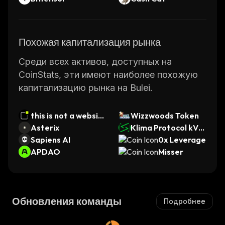
Похожая капитализация рынка
Среди всех активов, доступных на
CoinStats, эти имеют наиболее похожую
капитализацию рынка на Bulei.
this is not a websit
Wizzwoods Token
e
Asterix
Klima Protocol kVC
Sapiens AI
M
0x Leverage
APDAO
Misser
Обновления команды
Подробнее