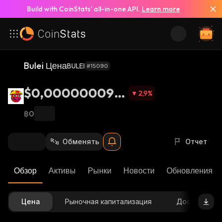
Build with CoinStats’ all-in-one API.
Learn more
Bulei Цена
BULEI
#15090
$0,000000095
2,9
%
45
฿0
Обменять
Отчет
Обзор
Активы
Рынки
Новости
Обновления К
Цена
Рыночная капитализация
Доступное 