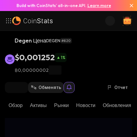
Build with CoinStats’ all-in-one API.
Learn more
Degen Цена
DEGEN
#620
$0,001252
1
%
฿0,00000002
Обменять
Отчет
Обзор
Активы
Рынки
Новости
Обновления К