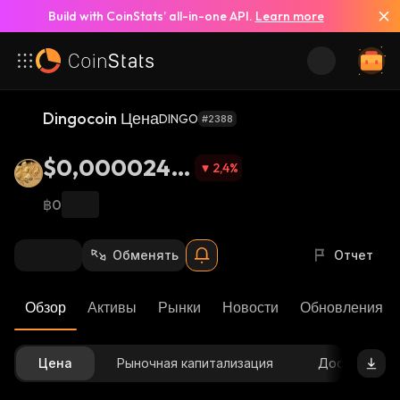
Build with CoinStats’ all-in-one API.
Learn more
Dingocoin Цена
DINGO
#2388
$0,0000244
2,4
%
3
฿0
Обменять
Отчет
Обзор
Активы
Рынки
Новости
Обновления К
Цена
Рыночная капитализация
Доступное 