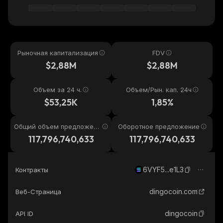
Рыночная капитализация
FDV
$2,88M
$2,88M
Объем за 24 ч.
Объем/Рын. кап. 24ч
$53,25K
1,85%
Общий объем предложени
Оборотное предложение
я
117,796,740,633
117,796,740,633
6VYF5...e1L3
Контракты
dingocoin.com
Веб-Страница
dingocoin
API ID