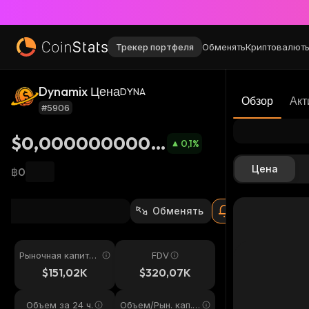
Трекер портфеля
Обменять
Криптовалют
Dynamix Цена
DYNA
Обзор
Акт
#5906
$0,0000000003
0,1
%
201
Цена
฿0
Обменять
Рыночная капитал
FDV
изация
$151,02K
$320,07K
Объем за 24 ч.
Объем/Рын. кап. 2