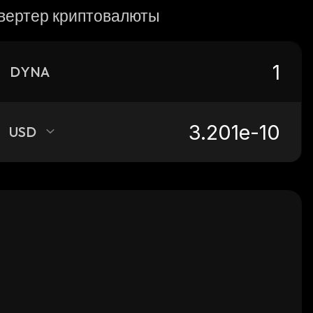
вертер криптовалюты
DYNA
USD