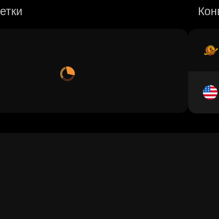
етки
Кон