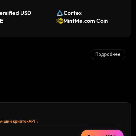
ersified USD
Cortex
NE
MintMe.com Coin
Подробнее
лучший крипто-API