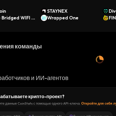
oin
STAYNEX
Div
 Bridged WIFI (I
Wrapped One
FI
ения команды
работчиков и ИИ-агентов
абатываете крипто-проект?
те данные CoinStats с помощью одного API-ключа.
Откройте для себя 