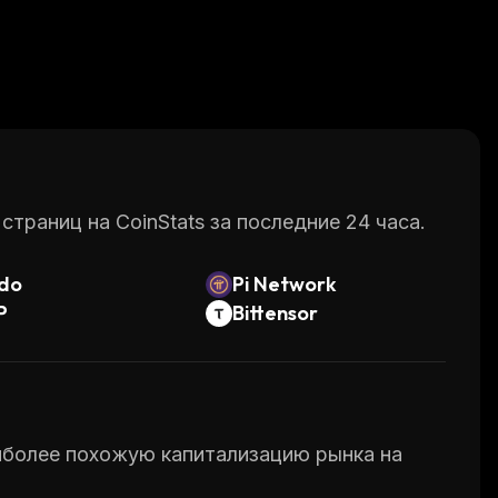
раниц на CoinStats за последние 24 часа.
do
Pi Network
P
Bittensor
аиболее похожую капитализацию рынка на