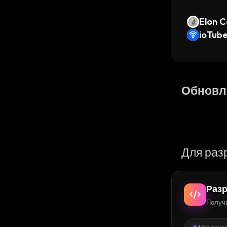
Elon C
ioTube
oTeX)
Обновл
Для раз
Разр
Получи