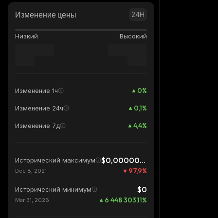
Изменение цены
24H
Низкий
Высокий
0
%
Изменение 1ч
0,1
%
Изменение 24ч
4,4
%
Изменение 7д
$0,00000001523
Исторический максимум
97,9
%
Dec 8, 2021
$0
Исторический минимум
6 448 303,11
%
Mar 31, 2026