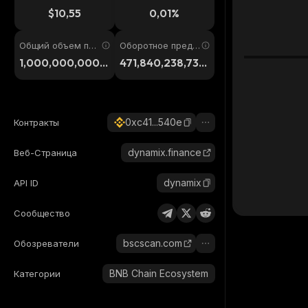
4ч
$10,55
0,01%
Общий объем пре
Оборотное предл
дложения
ожение
1,000,000,000,
471,840,238,738,
000,000
269
0xc41...540e
Контракты
dynamix.finance
Веб-Страница
dynamix
API ID
Сообщество
bscscan.com
Обозреватели
BNB Chain Ecosystem
Категории