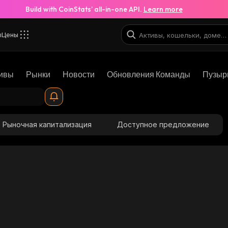
Build with CoinStats’ all-in-one API.
Learn more
ы
Цены
ивы
Рынки
Новости
Обновления Команды
Пузыр
Рыночная капитализация
Доступное предложение