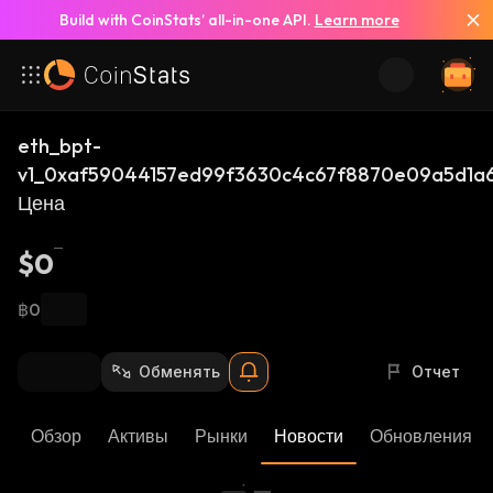
Build with CoinStats’ all-in-one API.
Learn more
eth_bpt-
v1_0xaf59044157ed99f3630c4c67f8870e09a5d1a
Цена
$0
฿0
Обменять
Отчет
Обзор
Активы
Рынки
Новости
Обновления К