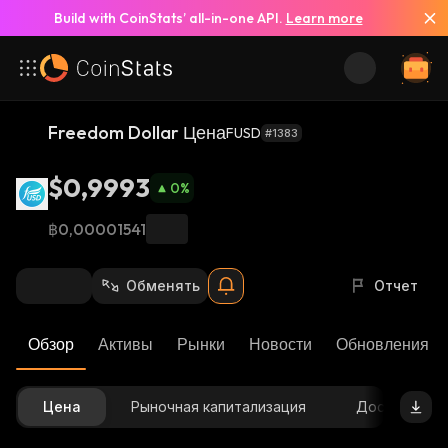
Build with CoinStats’ all-in-one API.
Learn more
Freedom Dollar Цена
FUSD
#1383
$0,9993
0
%
฿0,00001541
Обменять
Отчет
Обзор
Активы
Рынки
Новости
Обновления К
Цена
Рыночная капитализация
Доступное 