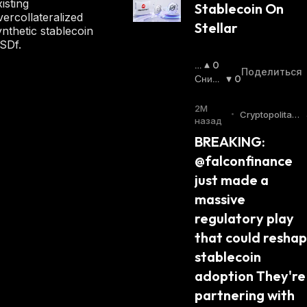
isting
И
Stablecoin On 
vercollateralized
Й
Stellar
ynthetic stablecoin
С
SDf.
Я
:
П
0
Поделиться
О
Сниж
0
В
Ающи
Ы
Йся
:
2М
•
Cryptopolitan
Ш
назад
Twitter
А
BREAKING: 
Ю
@falconfinance 
Щ
И
just made a 
Й
massive 
С
Я
regulatory play 
:
that could reshap
stablecoin 
adoption They're 
partnering with 