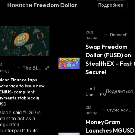
Новости Freedom Dollar
Подробнее
28д
•
FinancePoli
назад
ce
Swap Freedom 
Dollar (FUSD) on 
StealthEX – Fast &
М
The Blo
•
азад
Secure!
ck
lcon Finance taps 
nchorage to issue new 
П
1
Поделиться
ENIUS-compliant 
О
Сниж
0
ayments stablecoin 
В
Ающи
USD
Ы
Йся
:
2М
•
Crypto Adve
alcon said fUSD is
Ш
назад
nture
eant to act as a
А
MoneyGram 
regulated
Ю
Launches MGUSD 
ounterpart” to its
Щ