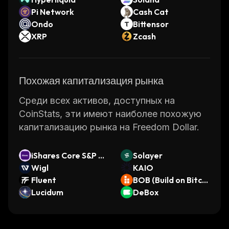
Pi Network
Cash Cat
Ondo
Bittensor
XRP
Zcash
Похожая капитализация рынка
Среди всех активов, доступных на
CoinStats, эти имеют наиболее похожую
капитализацию рынка на Freedom Dollar.
iShares Core S&P To
Solayer
tal US Stock Marke
Wigl
KAIO
t ETF (Ondo Tokeni
Fluent
BOB (Build on Bitcoi
zed ETF)
Lucidum
n)
DeBox