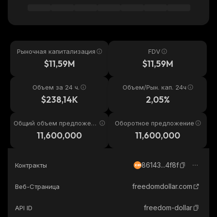
Рыночная капитализация
FDV
$11,59M
$11,59M
Объем за 24 ч.
Объем/Рын. кап. 24ч
$238,14K
2,05%
Общий объем предложени
Оборотное предложение
я
11,600,000
11,600,000
86143...4f8f
Контракты
zan
freedomdollar.com
Веб-Страница
freedom-dollar
API ID