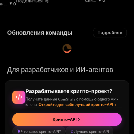
О
Сниж
0
Поделиться
ниж
0
В
Ающи
ющи
Ы
Йся
:
ся
:
Ш
А
Ю
Обновления команды
Подробнее
Щ
И
Й
С
Я
:
Для разработчиков и ИИ-агентов
Разрабатываете крипто-проект?
Получите данные CoinStats с помощью одного API-
ключа.
Откройте для себя лучший крипто-API
Крипто-API
Что такое крипто-API?
Лучшие крипто-API