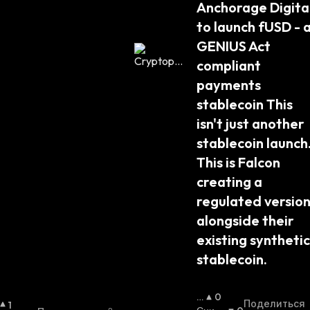
Anchorage Digital
to launch fUSD - a
GENIUS Act 
compliant 
payments 
stablecoin This 
isn't just another 
stablecoin launch.
This is Falcon 
creating a 
regulated version
alongside their 
existing synthetic 
stablecoin.
П
0
Поделиться
1