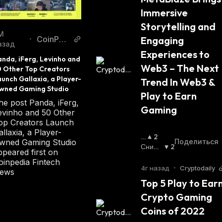
Immersive 
Storytelling and 
М
Engaging 
CoinPed
•
азад
ia
Experiences to 
nda, iFerg, Levinho and 
Web3 – The Next 
0 Other Top Creators 
unch Gallaxia, a Player-
Trend In Web3 & 
wned Gaming Studio
Play to Earn 
he post Panda, iFerg,
Gaming
evinho and 50 Other
op Creators Launch
allaxia, a Player-
П
2
Поделиться
wned Gaming Studio
О
Снижа
2
ppeared first on
В
Ющий
oinpedia Fintech
Ы
Ся
:
4г назад
•
Cryptodaily
ews
Ш
Top 5 Play to Earn
А
Crypto Gaming 
Ю
Щ
Coins of 2022 
И