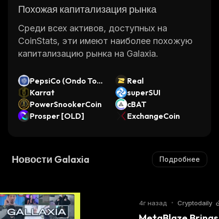
Похожая капитализация рынка
Среди всех активов, доступных на
CoinStats, эти имеют наиболее похожую
капитализацию рынка на Galaxia.
PepsiCo (Ondo Tok
Real
enized Stock)
Karrat
superSUI
PowerSnookerCoin
cBAT
Prosper [OLD]
ExchangeCoin
Новости Galaxia
Подробнее
4г назад
•
Cryptodaily
MetaBlaze Brings 