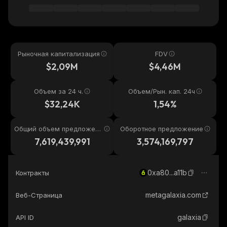
Рыночная капитализация
FDV
$2,09M
$4,46M
Объем за 24 ч.
Объем/Рын. кап. 24ч
$32,24K
1,54%
Общий объем предложени
Оборотное предложение
я
7,619,439,991
3,574,169,797
0xa80...a11b
Контракты
metagalaxia.com
Веб-Страница
galaxia
API ID