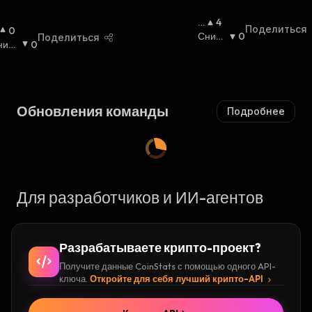
Й
С
П
4
Поделиться
0
Я
О
Сниж
0
Поделиться
ниж
0
:
В
Ающи
ющи
Ы
Йся
:
ся
:
Ш
А
Ю
Обновления команды
Подробнее
Щ
И
Й
С
Я
:
Для разработчиков и ИИ-агентов
Разрабатываете крипто-проект?
Получите данные CoinStats с помощью одного API-
ключа.
Откройте для себя лучший крипто-API