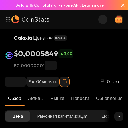
Build with CoinStats’ all-in-one API.
Learn more
Galaxia Цена
GXA
#2664
$0,0005849
3,4
%
฿0,00000001
Обменять
Отчет
Обзор
Активы
Рынки
Новости
Обновления К
Цена
Рыночная капитализация
Доступное 