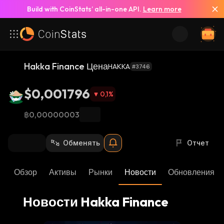
Build with CoinStats’ all-in-one API.
Learn more
Смотреть все новости
Hakka Finance Цена
HAKKA
#3746
$0,001796
0,1
%
฿0,00000003
Обменять
Отчет
Обзор
Активы
Рынки
Новости
Обновления К
Новости Hakka Finance