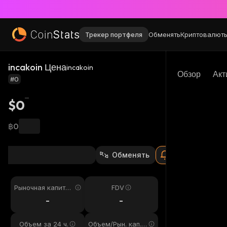
Трекер портфеля
Обменять
Криптовалют
incakoin Цена
incakoin
Обзор
Акт
#0
$0
฿0
Обменять
Рыночная капитал
FDV
изация
-
-
Объем за 24 ч.
Объем/Рын. кап. 2