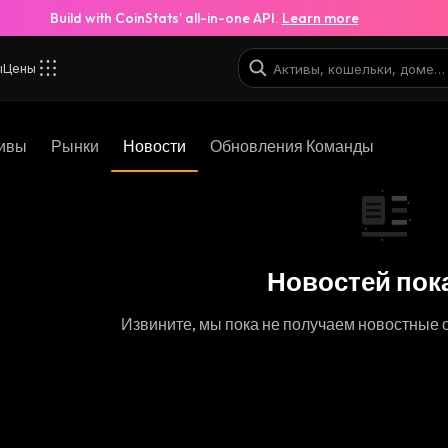
Build with CoinStats’ all-in-one API.
Learn more
ы
Цены
ивы
Рынки
Новости
Обновления Команды
Новостей пока
Извините, мы пока не получаем новостные 