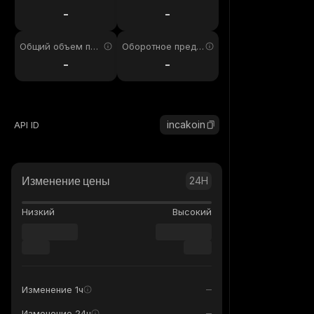
4ч
-
-
Общий объем пре
Оборотное предл
дложения
ожение
-
-
incakoin
API ID
Изменение цены
24H
Низкий
Высокий
Изменение 1ч
Изменение 24ч