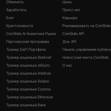
Обменять
Цены
Заработать
Пресс-кит
Блог
Карьера
Криптоновости
Рекламировать на CoinStats
CoinStats AI Аналитика Рынка
CoinStats API
Партнерская программа
Док. API
Трекер DeFi Портфеля
Панель управления публич
Трекер кошелька Starknet
Новостная лента CoinStats
Трекер кошелька zkSync
О нас
Трекер кошелька Arbitrum
Трекер кошелька Solana
Трекер кошелька Cosmos
Трекер кошелька Ethereum
Трекер кошелька Base