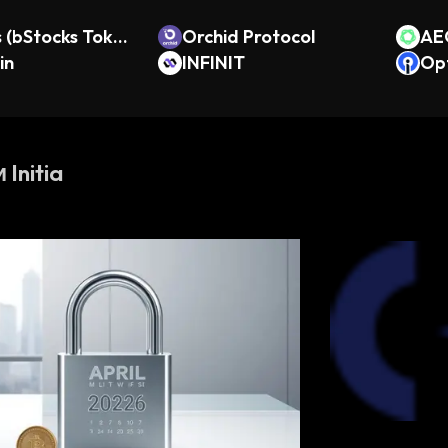
 (bStocks Token
Orchid Protocol
AE
tock)
in
INFINIT
Op
Initia