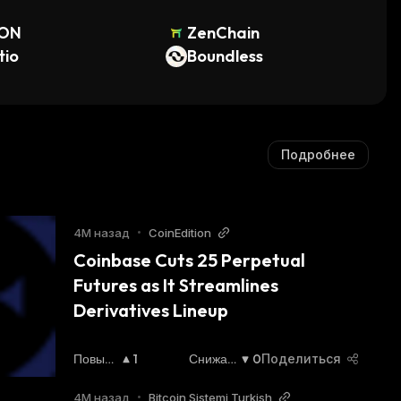
ON
ZenChain
tio
Boundless
Подробнее
4М назад
•
CoinEdition
Coinbase Cuts 25 Perpetual 
Futures as It Streamlines 
Derivatives Lineup
Повыш
1
Снижаю
0
Поделиться
Ающий
Щийся
:
Ся
:
4М назад
•
Bitcoin Sistemi Turkish