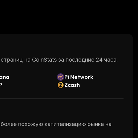
раниц на CoinStats за последние 24 часа.
lana
Pi Network
P
Zcash
аиболее похожую капитализацию рынка на