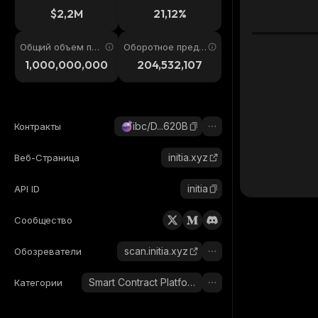
4ч
$2,2M
21,12%
Общий объем пре
Оборотное предл
дложения
ожение
1,000,000,000
204,532,107
ibc/D...620B
Контракты
initia.xyz
Веб-Страница
initia
API ID
Сообщество
scan.initia.xyz
Обозреватели
Smart Contract Platform
Категории