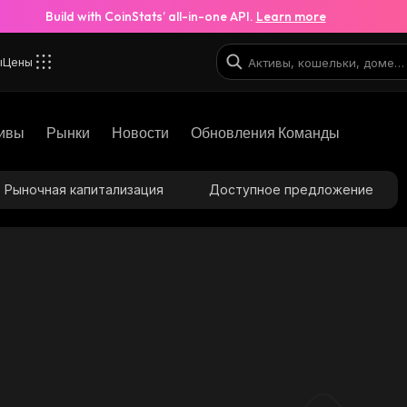
Build with CoinStats’ all-in-one API.
Learn more
ы
Цены
ивы
Рынки
Новости
Обновления Команды
Рыночная капитализация
Доступное предложение