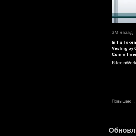
3М назад
Initia Toke
Vesting by 
Commitme
BitcoinWorl
Повышающ
Йся
:
Обновл