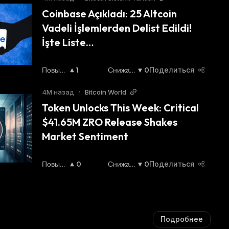
Coinbase Açıkladı: 25 Altcoin 
Vadeli İşlemlerden Delist Edildi! 
İşte Liste…
Повыш
1
Снижаю
0
Поделиться
Ающий
Щийся
:
Ся
:
4М назад
•
Bitcoin World
Token Unlocks This Week: Critical 
$41.65M ZRO Release Shakes 
Market Sentiment
Повыш
0
Снижаю
0
Поделиться
Ающий
Щийся
:
Ся
:
Подробнее