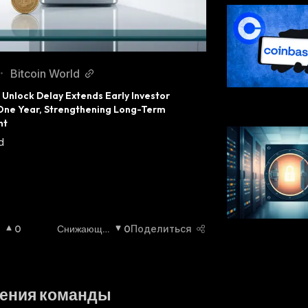
Bitcoin World
•
n Unlock Delay Extends Early Investor 
One Year, Strengthening Long-Term 
nt
d
и
0
Снижающи
0
Поделиться
Йся
:
ения команды