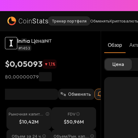
Трекер портфеля
Обменять
Криптовалют
Initia Цена
INIT
Обзор
Акт
#1453
$0,05093
1,1
%
Цена
฿0,00000079
Обменять
Рыночная капитал
FDV
изация
$10,42M
$50,96M
Объем за 24 ч.
Объем/Рын. кап. 2