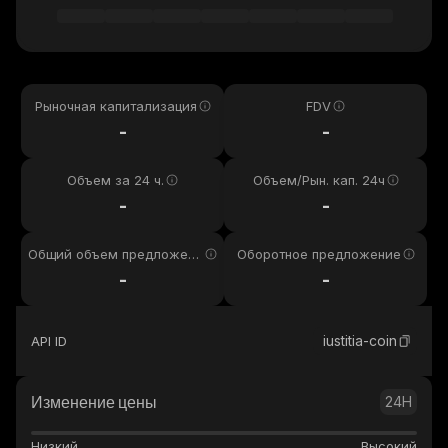
Рыночная капитализация
FDV
-
-
Объем за 24 ч.
Объем/Рын. кап. 24ч
-
-
Общий объем предложени
Оборотное предложение
я
-
-
iustitia-coin
API ID
Изменение цены
24H
Низкий
Высокий