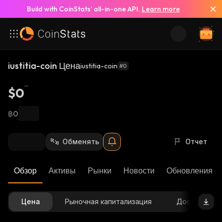
Build with CoinStats’ all-in-one API.
Learn more
iustitia-coin Цена
iustitia-coin
#0
$0
฿0
Обменять
Отчет
Обзор
Активы
Рынки
Новости
Обновления К
Цена
Рыночная капитализация
Доступное 