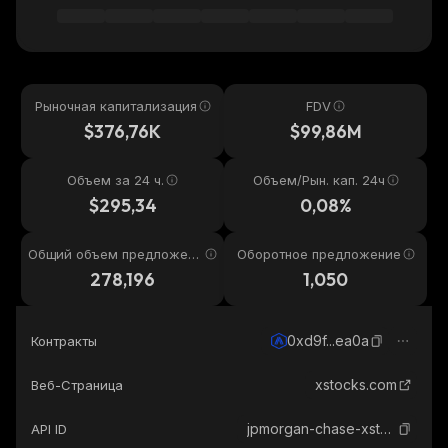
Рыночная капитализация
FDV
$376,76K
$99,86M
Объем за 24 ч.
Объем/Рын. кап. 24ч
$295,34
0,08%
Общий объем предложени
Оборотное предложение
я
278,196
1,050
0xd9f...ea0a
Контракты
xstocks.com
Веб-Страница
jpmorgan-chase-xstock
API ID