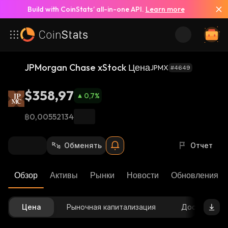
Build with CoinStats’ all-in-one API.
Learn more
JPMorgan Chase xStock Цена
JPMX
#4649
$358,97
0,7
%
฿0,00552134
Обменять
Отчет
Обзор
Активы
Рынки
Новости
Обновления К
Цена
Рыночная капитализация
Доступное 