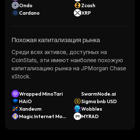
Ondo
Zcash
Cardano
XRP
Похожая капитализация рынка
Среди всех активов, доступных на
CoinStats, эти имеют наиболее похожую
капитализацию рынка на JPMorgan Chase
xStock.
Wrapped MinoTari
SwarmNode.ai
HAiO
Sigma bnb USD
Xandeum
Wobbles
Magic Internet Mon
MYRAD
ey (Avalanche)