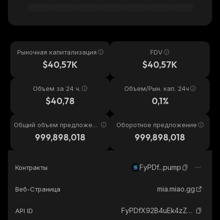
Рыночная капитализация
FDV
$40,57K
$40,57K
Объем за 24 ч.
Объем/Рын. кап. 24ч
$40,78
0,1%
Общий объем предложени
Оборотное предложение
я
999,898,018
999,898,018
FyPDf...pump
Контракты
mia.miao.gg
Веб-Страница
FyPDfX92B4uEk4zZouy96d1Kk1LgnCznBpzAFSsZpump_solana
API ID