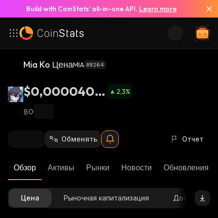
Build with CoinStats’ all-in-one API.
Learn more
Mia Ko Цена
MIA
#8264
$0,0000405
2,3
%
7
฿0
Обменять
Отчет
Обзор
Активы
Рынки
Новости
Обновления К
Цена
Рыночная капитализация
Доступное 