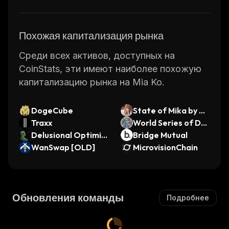
Похожая капитализация рынка
Среди всех активов, доступных на
CoinStats, эти имеют наиболее похожую
капитализацию рынка на Mia Ko.
DogeCube
State of Mika by Vir
Traxx
tuals
World Series of De
Delusional Optimis
gens
Bridge Mutual
t
WanSwap [OLD]
MicrovisionChain
Обновления команды
Подробнее