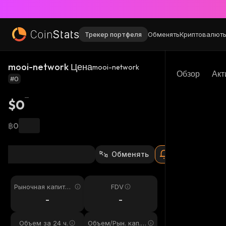
Трекер портфеля
Обменять
Криптовалют
mooi-network Цена
mooi-network
Обзор
Акт
#0
$0
฿0
Обменять
Рыночная капитал
FDV
изация
-
-
Объем за 24 ч.
Объем/Рын. кап. 2