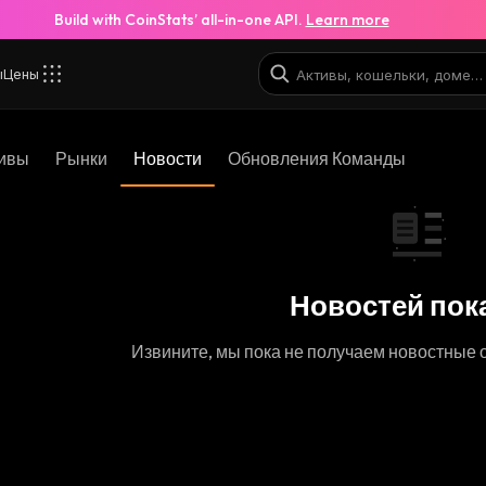
Build with CoinStats’ all-in-one API.
Learn more
ы
Цены
ивы
Рынки
Новости
Обновления Команды
Новостей пока
Извините, мы пока не получаем новостные 