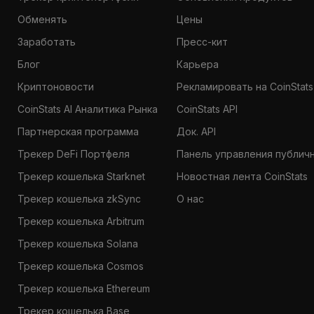
Обменять
Цены
Заработать
Пресс-кит
Блог
Карьера
Криптоновости
Рекламировать на CoinStats
CoinStats AI Аналитика Рынка
CoinStats API
Партнерская программа
Док. API
Трекер DeFi Портфеля
Панель управления публич
Трекер кошелька Starknet
Новостная лента CoinStats
Трекер кошелька zkSync
О нас
Трекер кошелька Arbitrum
Трекер кошелька Solana
Трекер кошелька Cosmos
Трекер кошелька Ethereum
Трекер кошелька Base