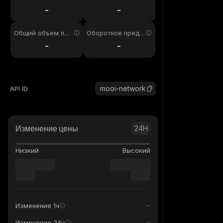
4ч
-
-
Общий объем пре
Оборотное предл
дложения
ожение
-
-
mooi-network
API ID
Изменение цены
24H
Низкий
Высокий
Изменение 1ч
Изменение 24ч