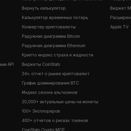
Вернуть калькулятор
Виджет 
Калькулятор временных потерь
Расширени
Конвертер криптовалюты
Apple TV
Радужная диаграмма Bitcoin
Радужная диаграмма Ethereum
Крипто индекс страха и жадности
ным API
Виджеты CoinStats
24ч. отчет о рынке криптовалют
График доминирования BTC
Индекс сезона альткоинов
20,000+ актуальные цены на монеты
100+ Эксплореров
400+ отчётов о рисках токенов
CoinStats Crypto MCP