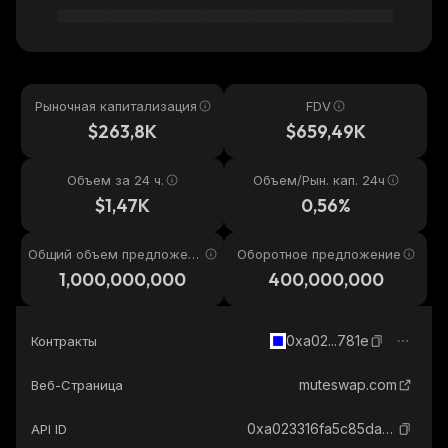
Рыночная капитализация
FDV
$263,8K
$659,49K
Объем за 24 ч.
Объем/Рын. кап. 24ч
$1,47K
0,56%
Общий объем предложени
Оборотное предложение
я
1,000,000,000
400,000,000
0xa02...781e
Контракты
muteswap.com
Веб-Страница
0xa023316fa5c85dadf008c611790b3235433e781e_base
API ID