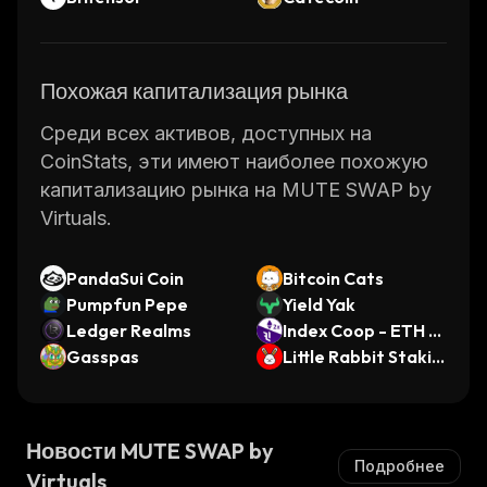
Похожая капитализация рынка
Среди всех активов, доступных на
CoinStats, эти имеют наиболее похожую
капитализацию рынка на MUTE SWAP by
Virtuals.
PandaSui Coin
Bitcoin Cats
Pumpfun Pepe
Yield Yak
Ledger Realms
Index Coop - ETH 2
Gasspas
x Flexible Leverage
Little Rabbit Stakin
Index (Polygon)
g Token
Новости MUTE SWAP by
Подробнее
Virtuals