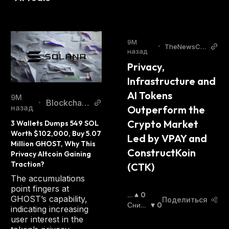
9М
•
TheNewsCry
назад
pto
Privacy, 
Infrastructure and 
AI Tokens 
9М
Blockchain
•
назад
Outperform the 
Reporter
Crypto Market 
3 Wallets Dumps 549 SOL 
Worth $102,000, Buy 5.07 
Led by VPAY and 
Million GHOST, Why This 
ConstructKoin 
Privacy Altcoin Gaining 
Traction?  
(CTK)
The accumulations
point fingers at
П
0
GHOST’s capability,
Поделиться
О
Сниж
0
indicating increasing
В
Ающи
user interest in the
Ы
Йся
: