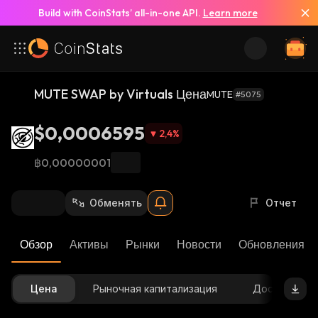
Build with CoinStats’ all-in-one API.
Learn more
MUTE SWAP by Virtuals Цена
MUTE
#5075
$0,0006595
2,4
%
฿0,00000001
Обменять
Отчет
Обзор
Активы
Рынки
Новости
Обновления К
Цена
Рыночная капитализация
Доступное 