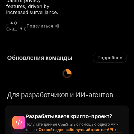
token’s privacy
Ш
features, driven by
А
increased surveillance.
Ю
Щ
П
0
Поделиться
И
О
Сниж
0
Й
В
Ающи
С
Ы
Йся
:
Я
Ш
:
А
Обновления команды
Подробнее
Ю
Щ
И
Й
С
Я
Для разработчиков и ИИ-агентов
:
Разрабатываете крипто-проект?
Получите данные CoinStats с помощью одного API-
ключа.
Откройте для себя лучший крипто-API