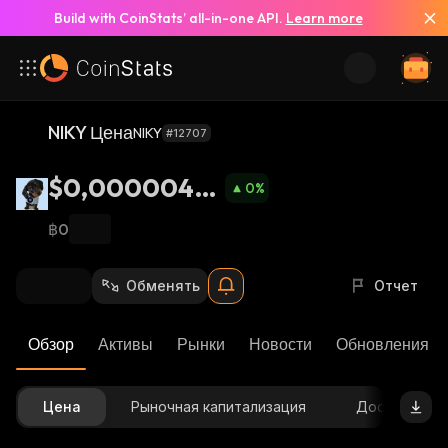
Build with CoinStats’ all-in-one API.
Learn more
NIKY Цена
NIKY
#12707
$0,00000439
0
%
2
฿0
Обменять
Отчет
Обзор
Активы
Рынки
Новости
Обновления К
Цена
Рыночная капитализация
Доступное 