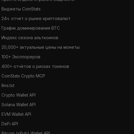
Виджеты CoinStats
24ч. отчет о рынке криптовалют
График доминирования BTC
Индекс сезона альткоинов
20,000+ актуальные цены на монеты
100+ Эксплореров
400+ отчётов о рисках токенов
CoinStats Crypto MCP
llms.txt
Crypto Wallet API
Solana Wallet API
EVM Wallet API
DeFi API
Bitcoin (xPub) Wallet API