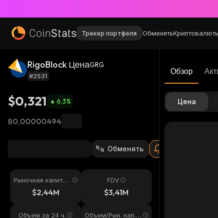
Трекер портфеля
Обменять
Криптовалют
RigoBlock Цена
GRG
Обзор
Акт
#2531
$0,321
6,3
%
Цена
฿0,00000494
Обменять
Рыночная капитал
FDV
изация
$2,44M
$3,41M
Объем за 24 ч.
Объем/Рын. кап. 2