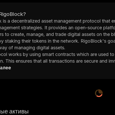
 RigoBlock?
 is a decentralized asset management protocol that e
agement strategies. It provides an open-source platfor
rs to create, manage, and trade digital assets on the b
y staking their tokens in the network. RigoBlock's goal
 way of managing digital assets.
col works by using smart contracts which are used to
n. This ensures that all transactions are secure and imm
eir funds at any time without having to rely on third p
далее
 provides a wide range of features such as portfolio t
nt tools, and more.
 also offers an incentive system for its users where th
Users can stake their tokens in order to receive reward
zes participation in the network while also providing ad
RigoBlock is a powerful platform that provides users w
ые активы
on the blockchain. With its wide range of features and 