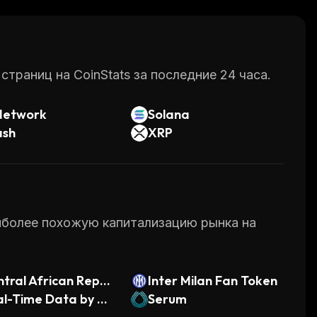
ckchain.
раниц на CoinStats за последние 24 часа.
Network
Solana
ash
XRP
аиболее похожую капитализацию рынка на
tral African Repub
Inter Milan Fan Token
 Meme
al-Time Data by M
Serum