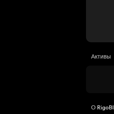
Активы
О RigoB