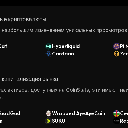
st popular protocols for asset management on the blo
ые криптовалюты
 наибольшим изменением уникальных просмотров ст
Cat
Hyperliquid
Pi 
Cardano
Zc
 капитализация рынка
ех активов, доступных на CoinStats, эти имеют н
k.
ToadGod
Wrapped AyeAyeCoin
Cen
m
SUKU
lic
Re