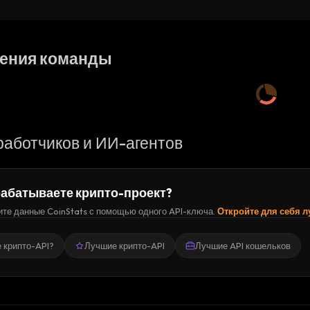
as
ения команды
работчиков и ИИ-агентов
абатываете крипто-проект?
те данные CoinStats с помощью одного API-ключа.
Откройте для себя 
е крипто-API?
Лучшие крипто-API
Лучшие API кошельков