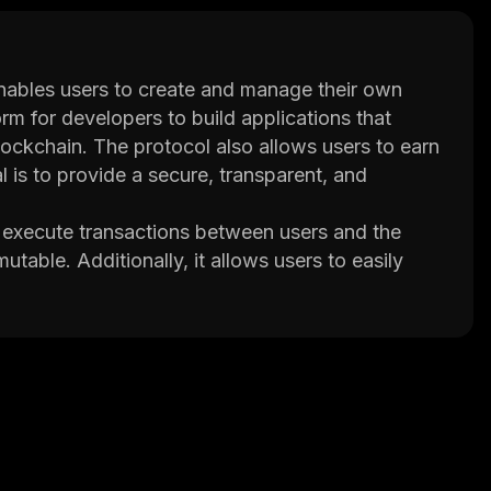
nables users to create and manage their own
m for developers to build applications that
lockchain. The protocol also allows users to earn
 is to provide a secure, transparent, and
 execute transactions between users and the
utable. Additionally, it allows users to easily
arties or centralized exchanges. Furthermore,
racking, automated rebalancing, risk
ey can earn rewards for participating in the
s from other participants in the network. This
ditional security against malicious actors.
ith an easy way to manage their digital assets
incentives for participation, it has become one