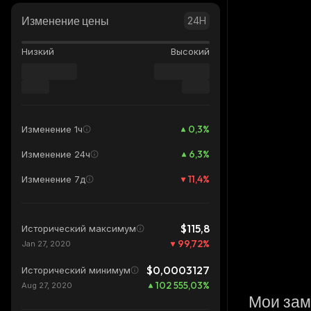
Изменение цены
24H
Низкий
Высокий
0,3
%
Изменение 1ч
6,3
%
Изменение 24ч
11,4
%
Изменение 7д
$115,8
Исторический максимум
99,72
%
Jan 27, 2020
$0,0003127
Исторический минимум
102 555,03
%
Aug 27, 2020
Мои зам