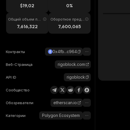
4ч
$19,02
0%
Общий объем пре
Оборотное предл
дложения
ожение
7,616,322
7,600,065
0x4fb...c964
Контракты
rigoblock.com
Веб-Страница
rigoblock
API ID
Сообщество
etherscan.io
Обозреватели
Polygon Ecosystem
Категории