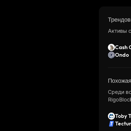
of the mo
Трендов
Активы с
Cash 
Ondo
Похожая
Среди вс
RigoBloc
Toby 
Tectu