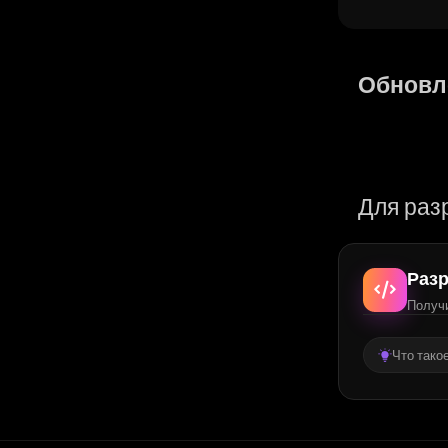
Обновл
Для раз
Разр
Получи
Что тако