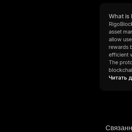
What is
RigoBlock
asset man
allow use
rewards b
efficient
The proto
blockchai
access th
Читать 
RigoBlock
manageme
RigoBlock
network. 
incentivi
Overall, 
Связанн
securely 