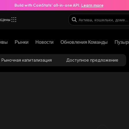
Build with CoinStats’ all-in-one API.
Learn more
ы
Цены
ивы
Рынки
Новости
Обновления Команды
Пузыр
Рыночная капитализация
Доступное предложение