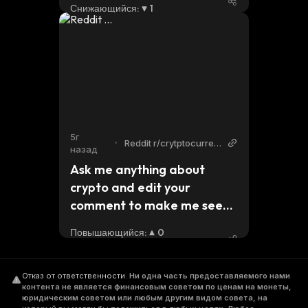
Снижающийся
:
1
5г
•
Reddit r/crytptocurren
назад
cy
Ask me anything about 
crypto and edit your 
comment to make me seem 
like an idiot
Повышающийся
:
0
Снижающийся
:
0
Отказ от ответственности
.
Ни одна часть предоставляемого нами
контента не является финансовым советом по ценам на монеты,
юридическим советом или любым другим видом совета, на