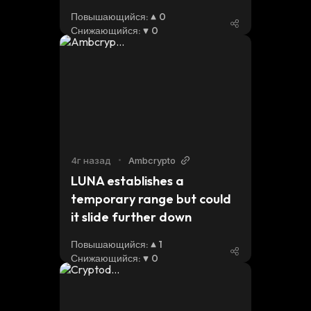
Повышающийся
:
0
Снижающийся
:
0
4г назад
•
Ambcrypto
LUNA establishes a 
temporary range but could 
it slide further down
Повышающийся
:
1
Снижающийся
:
0