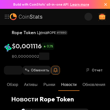
Build with CoinStats’ all-in-one API.
Learn more
Смотреть все новости
Rope Token Цена
ROPE
#11880
$0,001116
0,1
%
฿0,00000002
Обменять
Отчет
Обзор
Активы
Рынки
Новости
Обновления К
Новости Rope Token