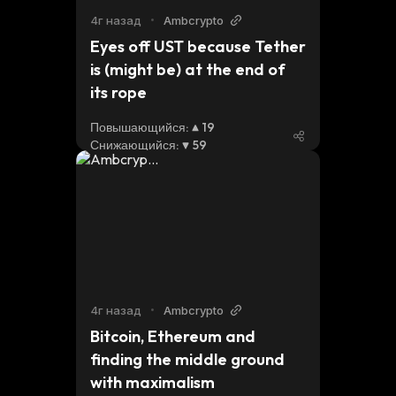
4г назад
•
Ambcrypto
Eyes off UST because Tether 
is (might be) at the end of 
its rope
Повышающийся
:
19
Снижающийся
:
59
4г назад
•
Ambcrypto
Bitcoin, Ethereum and 
finding the middle ground 
with maximalism