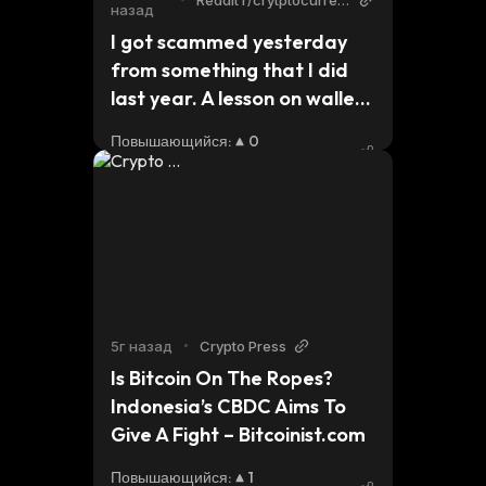
Reddit r/crytptocurren
назад
cy
I got scammed yesterday 
from something that I did 
last year. A lesson on wallet 
connections.
Повышающийся
:
0
Снижающийся
:
0
5г назад
•
Crypto Press
Is Bitcoin On The Ropes? 
Indonesia’s CBDC Aims To 
Give A Fight – Bitcoinist.com
Повышающийся
:
1