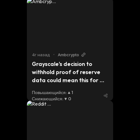
4г назад
•
Ambcrypto
Grayscale's decision to 
withhold proof of reserve 
data could mean this for 
BTC
Повышающийся
:
1
Снижающийся
:
0