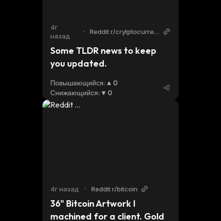
4г
•
Reddit r/crytptocurren
назад
cy
Some TLDR news to keep 
you updated.
Повышающийся
:
0
Снижающийся
:
0
4г назад
•
Reddit r/bitcoin
36" Bitcoin Artwork I 
machined for a client. Gold 