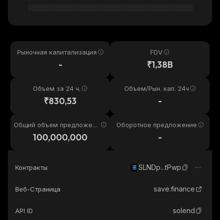
Рыночная капитализация
FDV
-
₹1,38B
Объем за 24 ч.
Объем/Рын. кап. 24ч
₹830,53
-
Общий объем предложени
Оборотное предложение
я
100,000,000
-
SLNDp...tPwp
Контракты
save.finance
Веб-Страница
solend
API ID