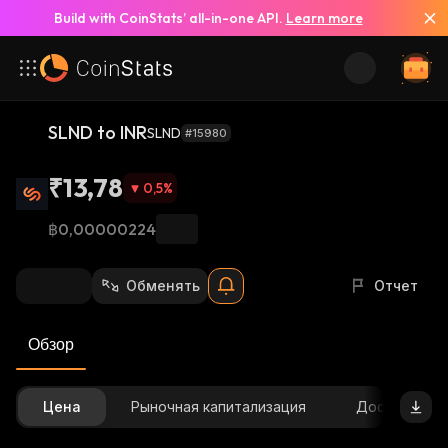
Build with CoinStats’ all-in-one API.
Learn more
SLND to INR
SLND
#15980
₹13,78
0,5
%
฿0,00000224
Обменять
Отчет
Обзор
Цена
Рыночная капитализация
Доступное 