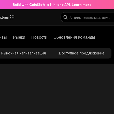
Build with CoinStats’ all-in-one API.
Learn more
ы
Цены
ивы
Рынки
Новости
Обновления Команды
Рыночная капитализация
Доступное предложение