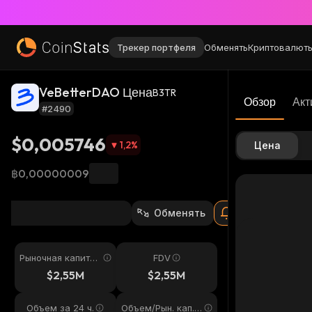
Трекер портфеля
Обменять
Криптовалют
VeBetterDAO Цена
B3TR
Обзор
Акт
#2490
$0,005746
1,2
%
Цена
฿0,00000009
Обменять
Рыночная капитал
FDV
изация
$2,55M
$2,55M
Объем за 24 ч.
Объем/Рын. кап. 2