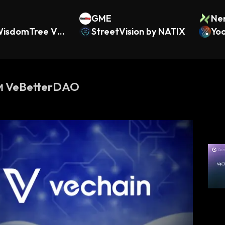
GME
Ne
WisdomTree Vau
StreetVision by NATIX
Yo
и VeBetterDAO