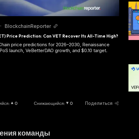
BlockchainReporter
•
T) Price Prediction: Can VET Recover Its All-Time High?
hain price predictions for 2026–2030, Renaissance
oS launch, VeBetterDAO growth, and $0.10 target.
ийся
:
0
Снижающийся
:
0
Поделиться
ения команды