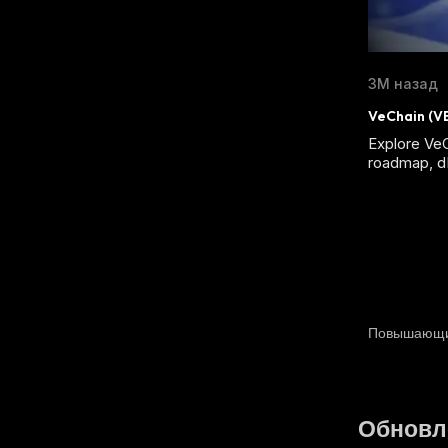
3М назад
VeChain (VE
Explore VeC
roadmap, dP
Повышающ
Обновл