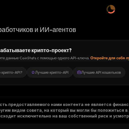
работчиков и ИИ-агентов
абатываете крипто-проект?
те данные CoinStats с помощью одного API-ключа.
Откройте для себя 
е крипто-API?
Лучшие крипто-API
Лучшие API кошельков
асть предоставляемого нами контента не является финанс
гим видом совета, на который вы могли бы положиться в
исходит исключительно на ваш собственный риск и усмотр