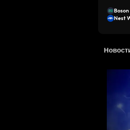
Boson
Nest 
lt
Новост