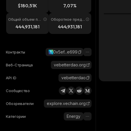
4ч
$180,51K
7,07%
Общий объем пре
Оборотное предл
дложения
ожение
444,931,181
444,931,181
0x5ef...e699
Контракты
vebetterdao.org
Веб-Страница
vebetterdao
API ID
Сообщество
explore.vechain.org
Обозреватели
Energy
Категории