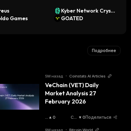
reus
Kyber Network Crysta
oldo Games
l Legacy
GOATED
Подробнее
5М назад
•
Coinstats AI Articles
VeChain (VET) Daily 
Market Analysis 27 
February 2026
П
0
Сн
0
Поделиться
О
Иж
В
Аю
9М назад
•
Bitcoin World