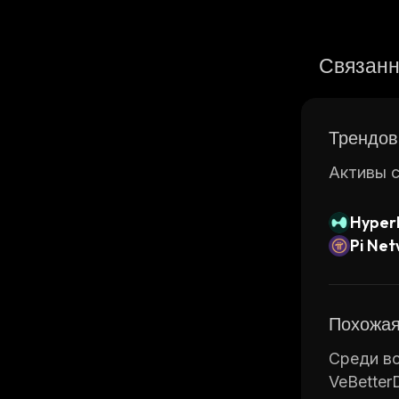
Связанн
Трендов
Активы с
Hyperl
Pi Ne
Похожая
Среди вс
VeBetter