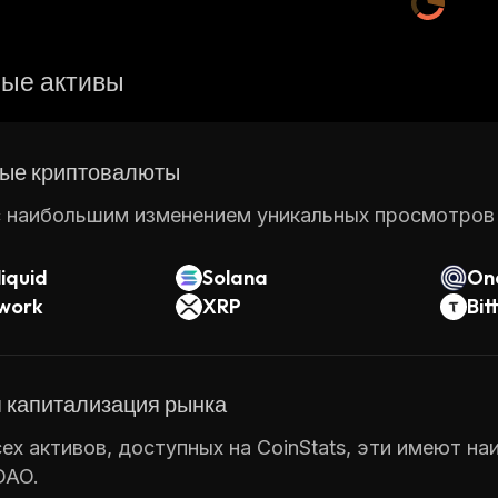
ые активы
ые криптовалюты
 наибольшим изменением уникальных просмотров ст
iquid
Solana
On
twork
XRP
Bit
 капитализация рынка
ех активов, доступных на CoinStats, эти имеют н
DAO.