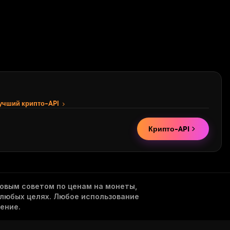
Щ
И
Й
С
Я
:
лучший крипто-API
Крипто-API
овым советом по ценам на монеты,
 любых целях. Любое использование
ение.