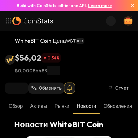
Build with CoinStats’ all-in-one API.
Learn more
Смотреть все новости
WhiteBIT Coin Цена
WBT
#19
$56,02
0,34
%
฿0,00086483
Обменять
Отчет
Обзор
Активы
Рынки
Новости
Обновления К
Новости WhiteBIT Coin