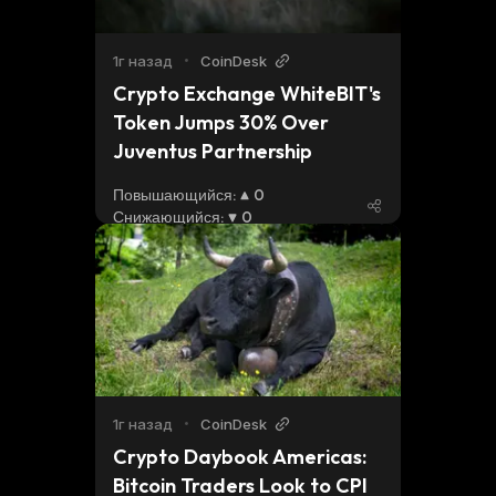
1г назад
•
CoinDesk
Crypto Exchange WhiteBIT's 
Token Jumps 30% Over 
Juventus Partnership
Повышающийся
:
0
Снижающийся
:
0
1г назад
•
CoinDesk
Crypto Daybook Americas: 
Bitcoin Traders Look to CPI 