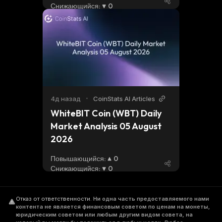
Снижающийся
:
0
4д назад
•
CoinStats AI Articles
WhiteBIT Coin (WBT) Daily 
Market Analysis 05 August 
2026
Повышающийся
:
0
Снижающийся
:
0
Отказ от ответственности
.
Ни одна часть предоставляемого нами
контента не является финансовым советом по ценам на монеты,
юридическим советом или любым другим видом совета, на