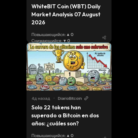
WhiteBIT Coin (WBT) Daily 
Market Analysis 07 August 
2026
Повышающийся
:
0
Снижающийся
:
0
4д назад
•
DiarioBitcoin
Solo 22 tokens han 
superado a Bitcoin en dos 
años: ¿cuáles son?
Повышающийся
:
0