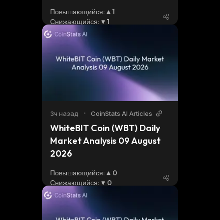
Tokens? 
Повышающийся
:
1
Снижающийся
:
1
3ч назад
•
CoinStats AI Articles
WhiteBIT Coin (WBT) Daily 
Market Analysis 09 August 
2026
Повышающийся
:
0
Снижающийся
:
0