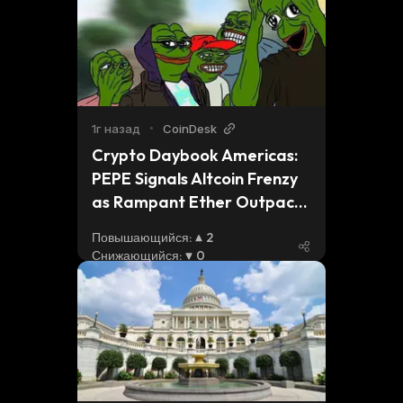
1г назад
•
CoinDesk
Crypto Daybook Americas: 
PEPE Signals Altcoin Frenzy 
as Rampant Ether Outpaces 
Bitcoin
Повышающийся
:
2
Снижающийся
:
0