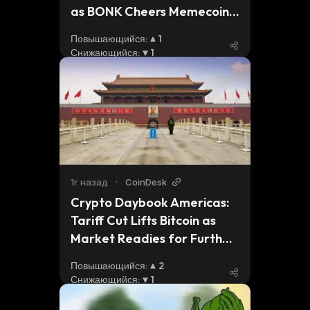
as BONK Cheers Memecoin 
Issuance
Повышающийся
:
1
Снижающийся
:
1
1г назад
•
CoinDesk
Crypto Daybook Americas: 
Tariff Cut Lifts Bitcoin as 
Market Readies for Further 
Gains
Повышающийся
:
2
Снижающийся
:
1