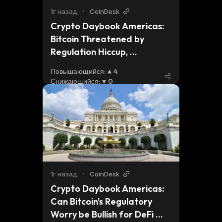
1г назад
•
CoinDesk
Crypto Daybook Americas: 
Bitcoin Threatened by 
Regulation Hiccup, 
Weakening Demand
Повышающийся
:
4
Снижающийся
:
0
1г назад
•
CoinDesk
Crypto Daybook Americas: 
Can Bitcoin's Regulatory 
Worry be Bullish for DeFi 