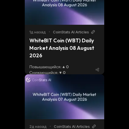
1д назад
•
CoinStats AI Articles
WhiteBIT Coin (WBT) Daily 
Market Analysis 08 August 
2026
Повышающийся
:
0
Снижающийся
:
0
2д назад
•
CoinStats AI Articles