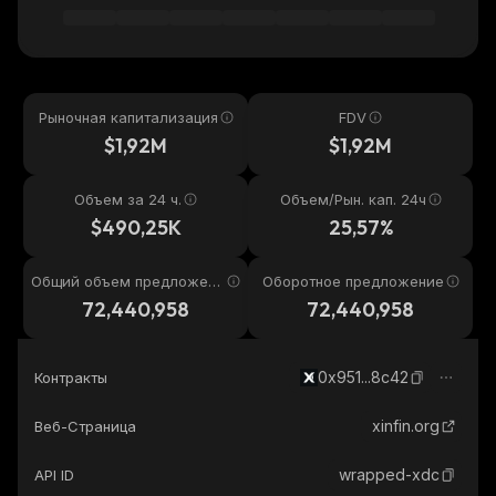
Рыночная капитализация
FDV
$1,92M
$1,92M
Объем за 24 ч.
Объем/Рын. кап. 24ч
$490,25K
25,57%
Общий объем предложени
Оборотное предложение
я
72,440,958
72,440,958
0x951...8c42
Контракты
xinfin.org
Веб-Страница
wrapped-xdc
API ID