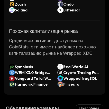
Zcash
Ondo
Solana
Bittensor
Похожая капитализация рынка
Среди всех активов, доступных на
CoinStats, эти имеют наиболее похожую
капитализацию рынка на Wrapped XDC.
Symbiosis
Real World AI
WEMIX3.0 Bridged
Crypto Trading Fun
USDC (WEMIX3.0 D
Vanguard Total Wo
d
Wrapped fragSOL
PoS)
rld xStock
Harmonix Finance
Finvesta
Обновления команды
Подробнее