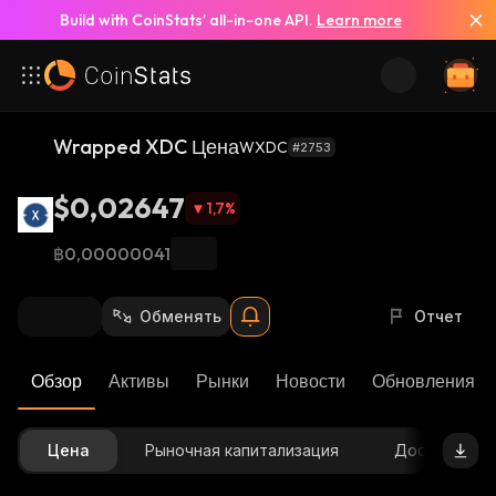
Build with CoinStats’ all-in-one API.
Learn more
Wrapped XDC Цена
WXDC
#2753
$0,02647
1,7
%
฿0,00000041
Обменять
Отчет
Обзор
Активы
Рынки
Новости
Обновления К
Цена
Рыночная капитализация
Доступное 