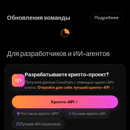
Ы
Йся
:
Ш
Ш
А
А
Ю
Обновления команды
Подробнее
Ю
Щ
Щ
И
И
Й
Й
С
С
Я
Я
:
Для разработчиков и ИИ-агентов
:
Разрабатываете крипто-проект?
Получите данные CoinStats с помощью одного API-
ключа.
Откройте для себя лучший крипто-API
Крипто-API
Что такое крипто-API?
Лучшие крипто-API
Лучшие API кошельков