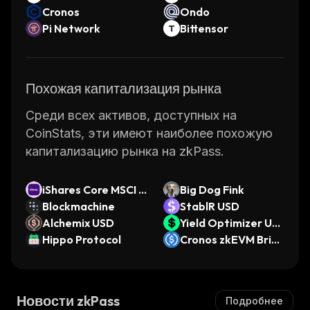
Cronos
Ondo
Pi Network
Bittensor
Похожая капитализация рынка
Среди всех активов, доступных на
CoinStats, эти имеют наиболее похожую
капитализацию рынка на zkPass.
iShares Core MSCI E
Big Dog Fink
merging Markets E
Blockmachine
StablR USD
TF (Ondo Tokenize
Alchemix USD
Yield Optimizer US
d ETF)
Hippo Protocol
D
Cronos zkEVM Brid
ged USDC (Cronos z
kEVM)
Новости zkPass
Подробнее