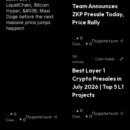
Ю
LiquidChain, Bitcoin
Team Announces 
Щ
Hyper, &#038; Maxi
И
ZKP Presale Today, 
Doge before the next
Й
Price Rally
massive price jumps
С
happen!
Я
:
П
0
Поделиться
О
Сниж
0
В
Ающи
Ы
Йся
:
1М
•
Coin Gabba
Ш
назад
r
А
Best Layer 1 
Ю
Crypto Presales in 
Щ
И
July 2026 | Top 5 L1 
Й
Projects
С
Я
:
П
0
Поделиться
П
0
О
Сниж
0
Поделиться
О
Сниж
0
В
Ающи
В
Ающи
Ы
Йся
: