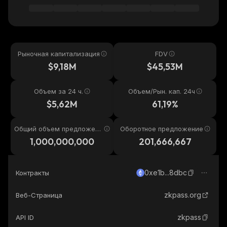
Рыночная капитализация
FDV
$9,18M
$45,53M
Объем за 24 ч.
Объем/Рын. кап. 24ч
$5,62M
61,19%
Общий объем предложени
Оборотное предложение
я
1,000,000,000
201,666,667
0xe1b...8dbc
Контракты
zkpass.org
Веб-Страница
zkpass
API ID