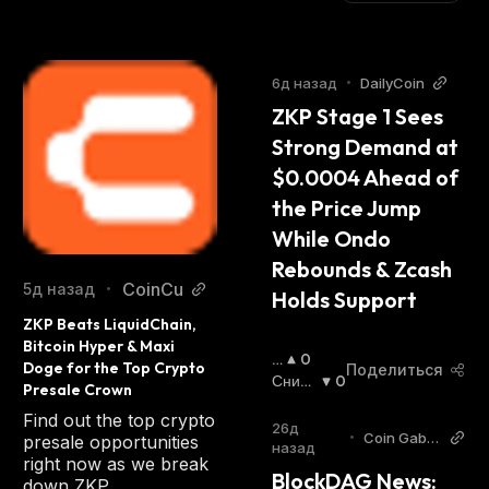
6д назад
•
DailyCoin
ZKP Stage 1 Sees 
Strong Demand at 
$0.0004 Ahead of 
the Price Jump 
While Ondo 
Rebounds & Zcash 
CoinCu
5д назад
•
Holds Support
ZKP Beats LiquidChain, 
Bitcoin Hyper & Maxi 
П
0
Doge for the Top Crypto 
Поделиться
О
Сниж
0
Presale Crown
В
Ающи
Find out the top crypto
Ы
Йся
:
26д
•
Coin Gabb
presale opportunities
Ш
назад
ar
right now as we break
А
BlockDAG News: 
down ZKP,