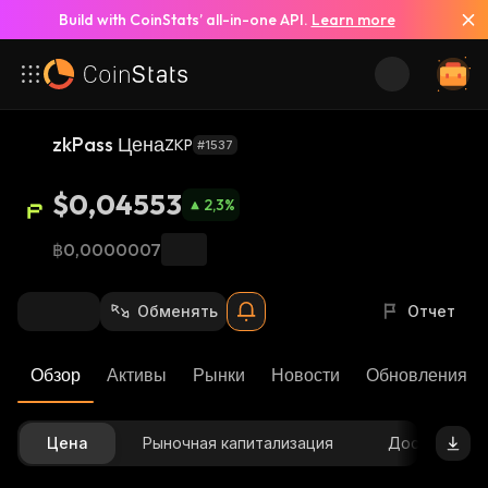
Build with CoinStats’ all-in-one API.
Learn more
zkPass Цена
ZKP
#1537
$0,04553
2,3
%
฿0,0000007
Обменять
Отчет
Обзор
Активы
Рынки
Новости
Обновления К
Цена
Рыночная капитализация
Доступное 