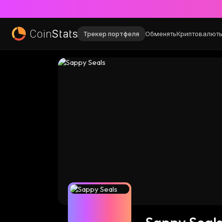
Трекер портфеля
Обменять
Криптовалют