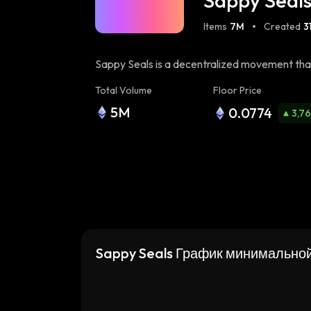
Sappy Seal
Items
7M
Created
3
Sappy Seals is a decentralized movement that
creating a safe haven for leaders to grow, crea
Total Volume
Floor Price
positive force in the world. Learn more about 
5M
0.0774
(https://opensea.io/collection/omnia-pets-gene
3,7
artifacts-btc)
Sappy Seals График минимально