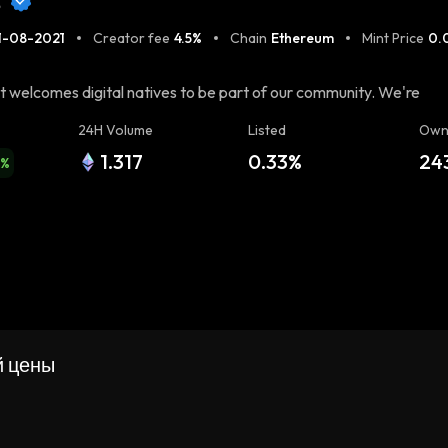
s
1-08-2021
Creator fee
4.5%
Chain
Ethereum
Mint Price
0.
 welcomes digital natives to be part of our community. We're
tors to find opportunities, and for all to be part of a growing
24H Volume
Listed
Own
the seals: https://sappy.lol/ Sappy Collections: [Omnia Pets]
1.317
0.33%
24
sis) | [Digital Artifacts](https://opensea.io/collection/digital-
6
%
й цены