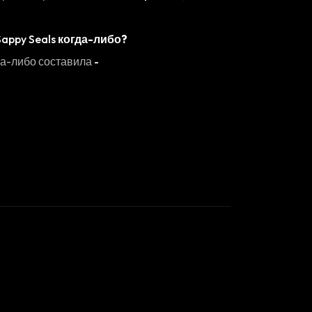
Sappy Seals
когда-либо?
да-либо составила
-