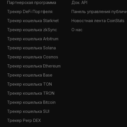
Партнерская программа
Док. API
Трекер DeFi Портфеля
Панель управления публич
Трекер кошелька Starknet
Новостная лента CoinStats
Трекер кошелька zkSync
О нас
Трекер кошелька Arbitrum
Трекер кошелька Solana
Трекер кошелька Cosmos
Трекер кошелька Ethereum
Трекер кошелька Base
Трекер кошелька TON
Трекер кошелька TRON
Трекер кошелька Bitcoin
Трекер кошелька SUI
Трекер Perp DEX