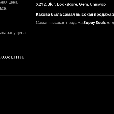
ьная цена
X2Y2
,
Blur
,
LooksRare
,
Gem
,
Uniswap
,
аса.
Какова была самая высокая продажа
Самая высокая продажа
Sappy Seals
ког
была запущена
а
0.06 ETH
за