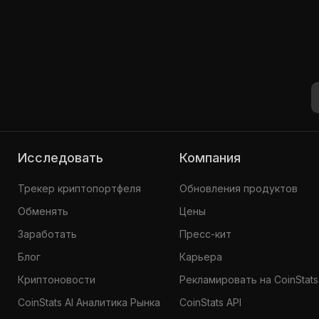
Sappy Seal #7983
0.39659
$759,4
Исследовать
Компания
Трекер криптопортфеля
Обновления продуктов
Обменять
Цены
Заработать
Пресс-кит
Блог
Карьера
Криптоновости
Рекламировать на CoinStats
CoinStats AI Аналитика Рынка
CoinStats API