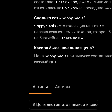
составляет
1.317
с
- продажами
. Минимал
изменилась на
up 3.76%
за последние 24 ч
Сколько есть
Sappy Seals
?
Sappy Seals
- это коллекция NFT из
7M
невзаимозаменяемых токенов, которая 
на блокчейне
Ethereum
в
-
.
Какова была начальная цена?
Цена
Sappy Seals
при выпуске составлял
каждый NFT.
Активы
Активы
Цена листинга: от низкой к высокой