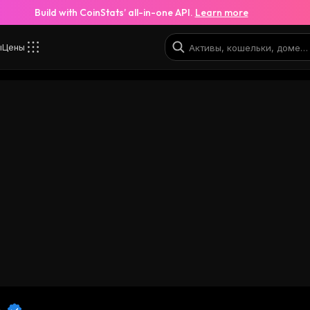
Build with CoinStats’ all-in-one API.
Learn more
ы
Цены