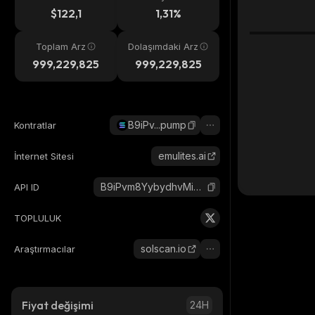
eri
$122,1
1,31%
Toplam Arz
Dolaşımdaki Arz
999,229,825
999,229,825
B9iPv...pump
Kontratlar
emulites.ai
İnternet Sitesi
B9iPvm8YybydhvMiKAuJuygEKuzspgxdavhFNzzUpump_solana
API ID
TOPLULUK
solscan.io
Araştırmacılar
Fiyat değişimi
24H