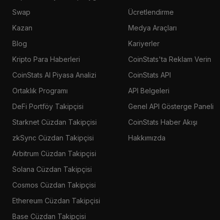
Swap
Ücretlendirme
Kazan
Medya Araçları
Blog
Kariyerler
Kripto Para Haberleri
CoinStats'ta Reklam Verin
CoinStats AI Piyasa Analizi
CoinStats API
Ortaklık Programı
API Belgeleri
DeFi Portföy Takipçisi
Genel API Gösterge Paneli
Starknet Cüzdan Takipçisi
CoinStats Haber Akışı
zkSync Cüzdan Takipçisi
Hakkımızda
Arbitrum Cüzdan Takipçisi
Solana Cüzdan Takipçisi
Cosmos Cüzdan Takipçisi
Ethereum Cüzdan Takipçisi
Base Cüzdan Takipçisi