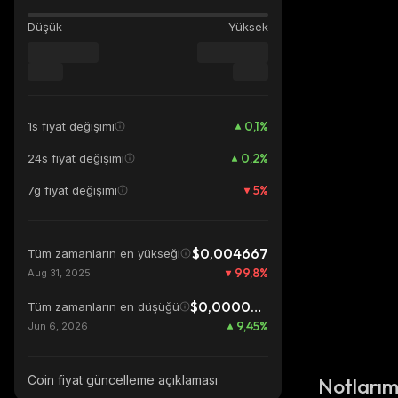
Düşük
Yüksek
0,1
%
1s fiyat değişimi
0,2
%
24s fiyat değişimi
5
%
7g fiyat değişimi
$0,004667
Tüm zamanların en yükseği
99,8
%
Aug 31, 2025
$0,00000853
Tüm zamanların en düşüğü
9,45
%
Jun 6, 2026
Coin fiyat güncelleme açıklaması
Notları