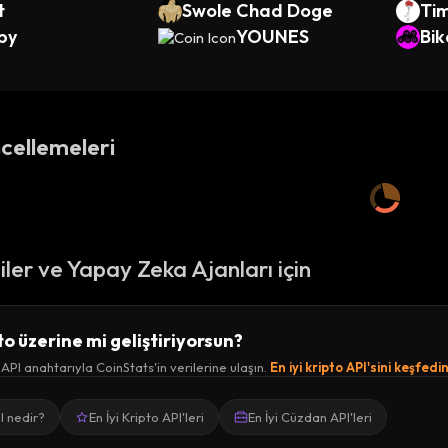
t
Swole Chad Doge
Ti
py
YOUNES
Bik
cellemeleri
ciler ve Yapay Zeka Ajanları için
to üzerine mi geliştiriyorsun?
 API anahtarıyla CoinStats'in verilerine ulaşın.
En iyi kripto API'sini keşfedi
I nedir?
En İyi Kripto API'leri
En İyi Cüzdan API'leri