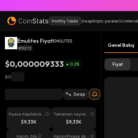
Portföy Takibi
Swap
Kripto paralar
Ücretlend
Emulites Fiyat
EMULITES
Genel Bakış
#11272
$0,000009333
0,2
%
Fiyat
฿0
Swap
Piyasa Kapitalizas
Tamamen seyreltil
yonu
miş
$9,33K
$9,33K
Hacim 24s
Hacim/Piyasa değ