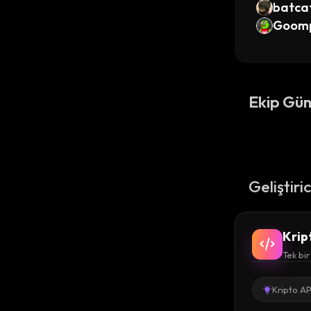
batca
Goom
Ekip Gün
Geliştiri
Krip
Tek bir
Kripto AP