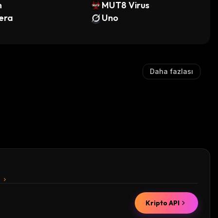
m
MUT8 Virus
era
Uno
Daha fazlası
n
Kripto API