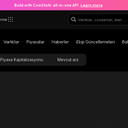
Build with CoinStats’ all-in-one API.
Learn more
irme
Varlıklar
Piyasalar
Haberler
Ekip Güncellemeleri
Bal
Piyasa Kapitalizasyonu
Mevcut arz