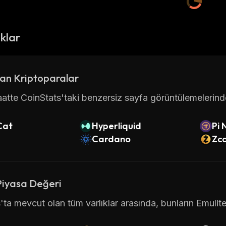
ıklar
an Kriptoparalar
atte CoinStats'taki benzersiz sayfa görüntülemelerinde 
Cat
Hyperliquid
Pi 
Cardano
Zc
Piyasa Değeri
'ta mevcut olan tüm varlıklar arasında, bunların Emulite