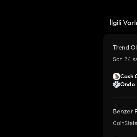
İlgili Varl
Trend Ol
Son 24 sa
Cash 
Ondo
Benzer 
CoinStats