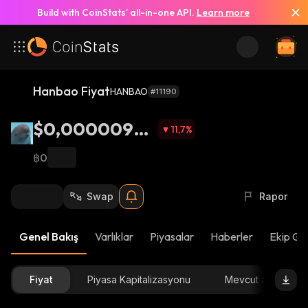
Build with CoinStats’ all-in-one API.
Learn more
Hanbao Fiyat
HANBAO
#11190
$0,00000973
11,7
%
1
฿0
Swap
Rapor
Genel Bakış
Varlıklar
Piyasalar
Haberler
Ekip Gü
Fiyat
Piyasa Kapitalizasyonu
Mevcut arz