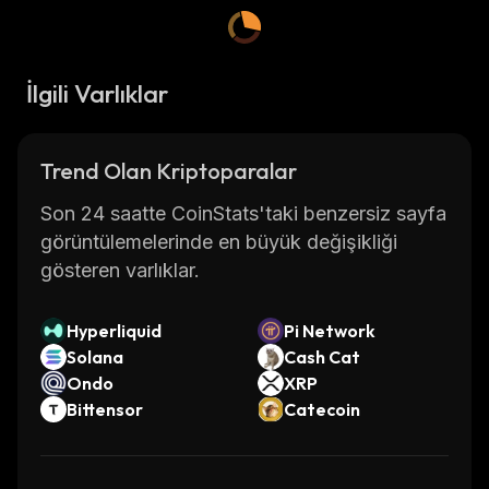
İlgili Varlıklar
Trend Olan Kriptoparalar
Son 24 saatte CoinStats'taki benzersiz sayfa
görüntülemelerinde en büyük değişikliği
gösteren varlıklar.
Hyperliquid
Pi Network
Solana
Cash Cat
Ondo
XRP
Bittensor
Catecoin