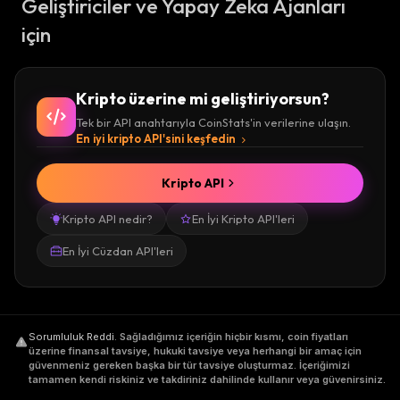
Geliştiriciler ve Yapay Zeka Ajanları
için
Kripto üzerine mi geliştiriyorsun?
Tek bir API anahtarıyla CoinStats'in verilerine ulaşın.
En iyi kripto API'sini keşfedin
Kripto API
Kripto API nedir?
En İyi Kripto API'leri
En İyi Cüzdan API'leri
Sorumluluk Reddi
.
Sağladığımız içeriğin hiçbir kısmı, coin fiyatları
üzerine finansal tavsiye, hukuki tavsiye veya herhangi bir amaç için
güvenmeniz gereken başka bir tür tavsiye oluşturmaz. İçeriğimizi
tamamen kendi riskiniz ve takdiriniz dahilinde kullanır veya güvenirsiniz.