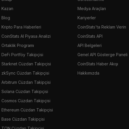
Kazan
Medya Araçları
Blog
Kariyerler
Kripto Para Haberleri
CoinStats'ta Reklam Verin
CoinStats AI Piyasa Analizi
CoinStats API
Ortaklık Programı
API Belgeleri
DeFi Portföy Takipçisi
Genel API Gösterge Paneli
Starknet Cüzdan Takipçisi
CoinStats Haber Akışı
zkSync Cüzdan Takipçisi
Hakkımızda
Arbitrum Cüzdan Takipçisi
Solana Cüzdan Takipçisi
Cosmos Cüzdan Takipçisi
Ethereum Cüzdan Takipçisi
Base Cüzdan Takipçisi
TON Cüzdan Takipçisi