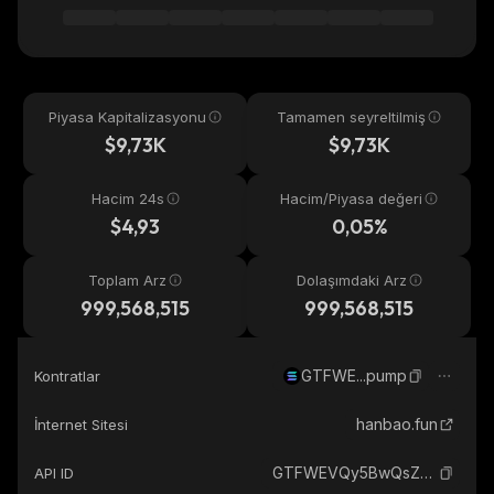
Piyasa Kapitalizasyonu
Tamamen seyreltilmiş
$9,73K
$9,73K
Hacim 24s
Hacim/Piyasa değeri
$4,93
0,05%
Toplam Arz
Dolaşımdaki Arz
999,568,515
999,568,515
GTFWE...pump
Kontratlar
hanbao.fun
İnternet Sitesi
GTFWEVQy5BwQsZJWS4Y6KaZ3or6Yhysh2EEUp8bgpump_solana
API ID