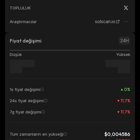
TOPLULUK
solscan.io
Araştırmacılar
Fiyat değişimi
24H
Düşük
Yüksek
0
%
1s fiyat değişimi
11,7
%
24s fiyat değişimi
11,7
%
7g fiyat değişimi
$0,004586
Tüm zamanların en yükseği