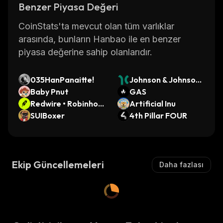
Benzer Piyasa Değeri
CoinStats'ta mevcut olan tüm varlıklar
arasında, bunların Hanbao ile en benzer
piyasa değerine sahip olanlarıdır.
035HanPanaitte!
Johnson & Johnson
Baby Pnut
(Dinari Tokenized S
GAS
Redwire • Robinhoo
tock)
Artificial Inu
d Token
SUIBoxer
4th Pillar FOUR
Ekip Güncellemeleri
Daha fazlası