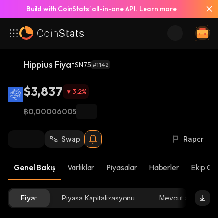
Build with CoinStats’ all-in-one API.
Learn more
Hippius Fiyat
SN75
#1142
$3,837
3,2
%
฿0,00006005
Swap
Rapor
Genel Bakış
Varlıklar
Piyasalar
Haberler
Ekip Gü
Fiyat
Piyasa Kapitalizasyonu
Mevcut arz