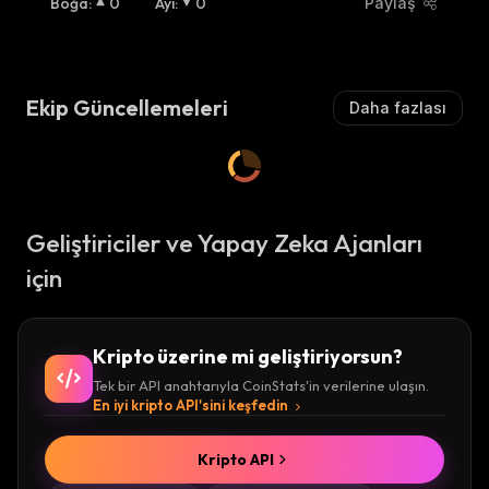
Boğa
:
0
Ayı
:
0
Paylaş
Ekip Güncellemeleri
Daha fazlası
Geliştiriciler ve Yapay Zeka Ajanları
için
Kripto üzerine mi geliştiriyorsun?
Tek bir API anahtarıyla CoinStats'in verilerine ulaşın.
En iyi kripto API'sini keşfedin
Kripto API