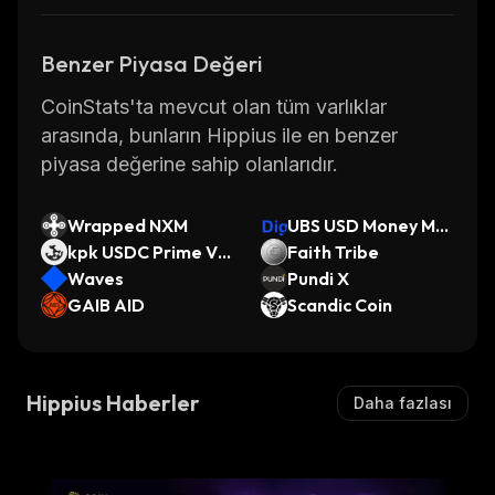
Benzer Piyasa Değeri
CoinStats'ta mevcut olan tüm varlıklar
arasında, bunların Hippius ile en benzer
piyasa değerine sahip olanlarıdır.
Wrapped NXM
UBS USD Money Mar
kpk USDC Prime V2
ket Investment Fun
Faith Tribe
Morpho Vault (Ethe
Waves
d Token
Pundi X
reum)
GAIB AID
Scandic Coin
Hippius Haberler
Daha fazlası