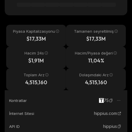
Piyasa Kapitalizasyonu
Tamamen seyreltilmiş
$17,33M
$17,33M
Hacim 24s
Hacim/Piyasa değeri
$1,91M
11,04%
Toplam Arz
Dolaşımdaki Arz
4,515,160
4,515,160
75
Kontratlar
hippius.com
İnternet Sitesi
hippius
API ID