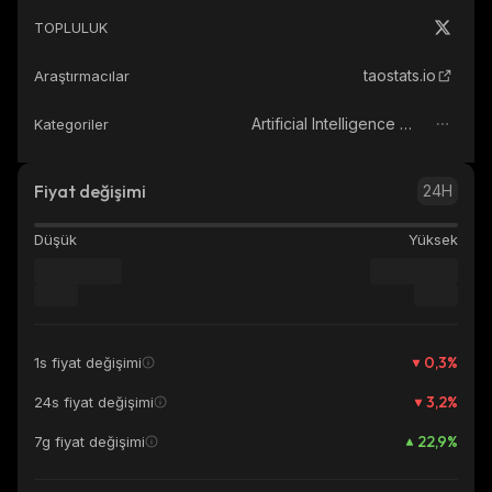
TOPLULUK
taostats.io
Araştırmacılar
Artificial Intelligence (AI)
Kategoriler
Fiyat değişimi
24H
Düşük
Yüksek
0,3
%
1s fiyat değişimi
3,2
%
24s fiyat değişimi
22,9
%
7g fiyat değişimi