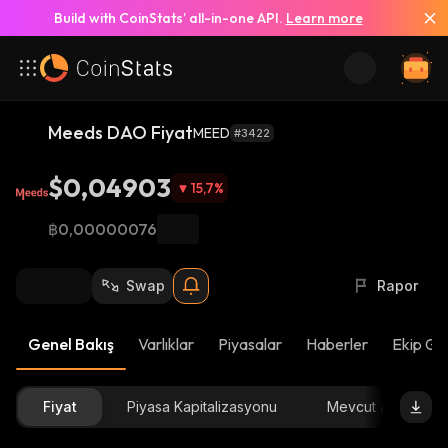
Build with CoinStats’ all-in-one API.
Learn more
Meeds DAO Fiyat
MEED
#3422
$0,04903
15,7
%
฿0,00000076
Swap
Rapor
Genel Bakış
Varlıklar
Piyasalar
Haberler
Ekip Gü
Fiyat
Piyasa Kapitalizasyonu
Mevcut arz