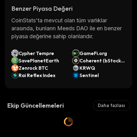
Benzer Piyasa Değeri
CoinStats'ta mevcut olan tüm varlıklar
arasında, bunların Meeds DAO ile en benzer
piyasa değerine sahip olanlarıdır.
Cypher Tempre
GameFi.org
SavePlanetEarth
Coherent (bStocks
Zenrock BTC
Tokenized Stock)
KRWQ
Rai Reflex Index
Sentinel
Ekip Güncellemeleri
Daha fazlası