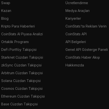
Swap
Ücretlendirme
Kazan
Medya Araçları
Blog
Kariyerler
Kripto Para Haberleri
CoinStats'ta Reklam Verin
CoinStats AI Piyasa Analizi
CoinStats API
Ortaklık Programı
API Belgeleri
DeFi Portföy Takipçisi
Genel API Gösterge Paneli
Starknet Cüzdan Takipçisi
CoinStats Haber Akışı
zkSync Cüzdan Takipçisi
Hakkımızda
Arbitrum Cüzdan Takipçisi
Solana Cüzdan Takipçisi
Cosmos Cüzdan Takipçisi
Ethereum Cüzdan Takipçisi
Base Cüzdan Takipçisi