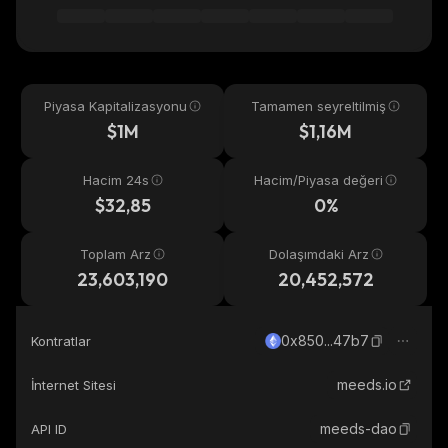
Piyasa Kapitalizasyonu
Tamamen seyreltilmiş
$1M
$1,16M
Hacim 24s
Hacim/Piyasa değeri
$32,85
0%
Toplam Arz
Dolaşımdaki Arz
23,603,190
20,452,572
0x850...47b7
Kontratlar
meeds.io
İnternet Sitesi
meeds-dao
API ID