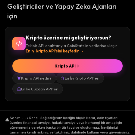
Geliştiriciler ve Yapay Zeka Ajanları
için
Kripto üzerine mi geliştiriyorsun?
Tek bir API anahtarıyla CoinStats'in verilerine ulaşın.
En iyi kripto API'sini keşfedin
Kripto API
Kripto API nedir?
En İyi Kripto API'leri
En İyi Cüzdan API'leri
Sorumluluk Reddi
.
Sağladığımız içeriğin hiçbir kısmı, coin fiyatları
üzerine finansal tavsiye, hukuki tavsiye veya herhangi bir amaç için
güvenmeniz gereken başka bir tür tavsiye oluşturmaz. İçeriğimizi
tamamen kendi riskiniz ve takdiriniz dahilinde kullanır veya güvenirsiniz.