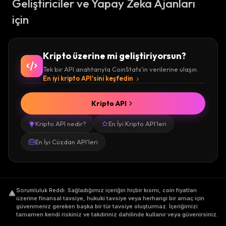
Geliştiriciler ve Yapay Zeka Ajanları
için
Kripto üzerine mi geliştiriyorsun?
Tek bir API anahtarıyla CoinStats'in verilerine ulaşın.
En iyi kripto API'sini keşfedin
Kripto API
Kripto API nedir?
En İyi Kripto API'leri
En İyi Cüzdan API'leri
Sorumluluk Reddi
.
Sağladığımız içeriğin hiçbir kısmı, coin fiyatları
üzerine finansal tavsiye, hukuki tavsiye veya herhangi bir amaç için
güvenmeniz gereken başka bir tür tavsiye oluşturmaz. İçeriğimizi
tamamen kendi riskiniz ve takdiriniz dahilinde kullanır veya güvenirsiniz.