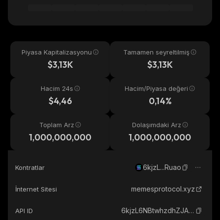
Piyasa Kapitalizasyonu
Tamamen seyreltilmiş
$3,13K
$3,13K
Hacim 24s
Hacim/Piyasa değeri
$4,46
0,14%
Toplam Arz
Dolaşımdaki Arz
1,000,000,000
1,000,000,000
6kjzL...Ruao
Kontratlar
memesprotocol.xyz
İnternet Sitesi
6kjzL6NBtwhzdhZJASqHMimfaxNBGqKd2h6JHnnbRuao_solana
API ID