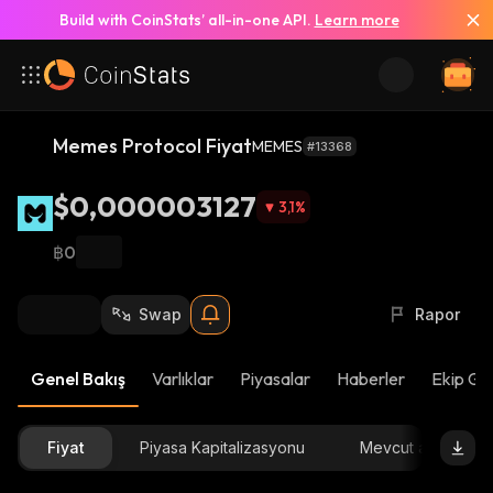
Build with CoinStats’ all-in-one API.
Learn more
Memes Protocol Fiyat
MEMES
#13368
$0,000003127
3,1
%
฿0
Swap
Rapor
Genel Bakış
Varlıklar
Piyasalar
Haberler
Ekip Gü
Fiyat
Piyasa Kapitalizasyonu
Mevcut arz