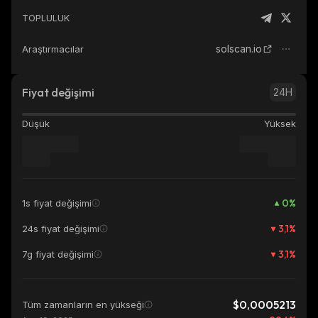
TOPLULUK
solscan.io
Araştırmacılar
Fiyat değişimi
24H
Düşük
Yüksek
0
%
1s fiyat değişimi
3,1
%
24s fiyat değişimi
3,1
%
7g fiyat değişimi
$0,0005213
Tüm zamanların en yükseği