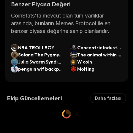
Benzer Piyasa Değeri
CoinStats'ta mevcut olan tüm varlıklar
arasında, bunların Memes Protocol ile en
benzer piyasa değerine sahip olanlarıdır.
NBA TROLLBOY
Concentric Industri
Solana The Pygmy
es
The animal within y
Hippo
Julia Swarm Syndica
ou
W coin
te
penguin wif backpa
Molting
ck
Ekip Güncellemeleri
Daha fazlası