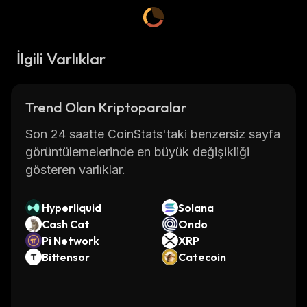
İlgili Varlıklar
Trend Olan Kriptoparalar
Son 24 saatte CoinStats'taki benzersiz sayfa
görüntülemelerinde en büyük değişikliği
gösteren varlıklar.
Hyperliquid
Solana
Cash Cat
Ondo
Pi Network
XRP
Bittensor
Catecoin