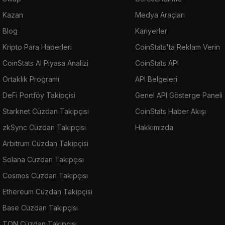
Kazan
Medya Araçları
Blog
Kariyerler
Kripto Para Haberleri
CoinStats'ta Reklam Verin
CoinStats AI Piyasa Analizi
CoinStats API
Ortaklık Programı
API Belgeleri
DeFi Portföy Takipçisi
Genel API Gösterge Paneli
Starknet Cüzdan Takipçisi
CoinStats Haber Akışı
zkSync Cüzdan Takipçisi
Hakkımızda
Arbitrum Cüzdan Takipçisi
Solana Cüzdan Takipçisi
Cosmos Cüzdan Takipçisi
Ethereum Cüzdan Takipçisi
Base Cüzdan Takipçisi
TON Cüzdan Takipçisi