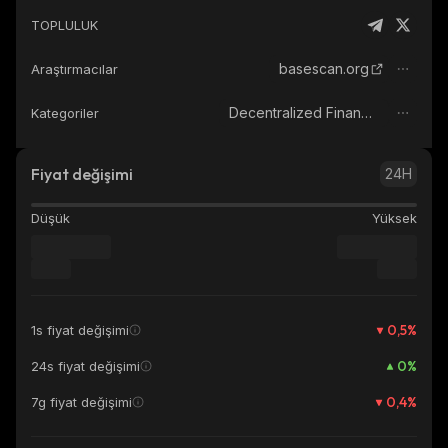
TOPLULUK
basescan.org
Araştırmacılar
Decentralized Finance (DeFi)
Kategoriler
Fiyat değişimi
24H
Düşük
Yüksek
0,5
%
1s fiyat değişimi
0
%
24s fiyat değişimi
0,4
%
7g fiyat değişimi