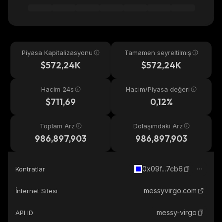
Piyasa Kapitalizasyonu
Tamamen seyreltilmiş
$572,24K
$572,24K
Hacim 24s
Hacim/Piyasa değeri
$711,69
0,12%
Toplam Arz
Dolaşımdaki Arz
986,897,903
986,897,903
0x09f...7cb6
Kontratlar
messyvirgo.com
İnternet Sitesi
messy-virgo
API ID