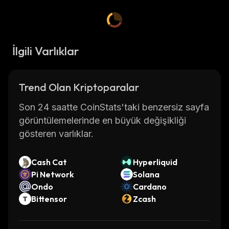
İlgili Varlıklar
Trend Olan Kriptoparalar
Son 24 saatte CoinStats'taki benzersiz sayfa
görüntülemelerinde en büyük değişikliği
gösteren varlıklar.
Cash Cat
Hyperliquid
Pi Network
Solana
Ondo
Cardano
Bittensor
Zcash