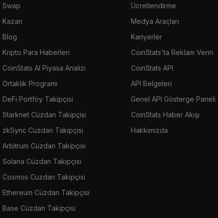
Swap
Ücretlendirme
Kazan
Medya Araçları
Blog
Kariyerler
Kripto Para Haberleri
CoinStats'ta Reklam Verin
CoinStats AI Piyasa Analizi
CoinStats API
Ortaklık Programı
API Belgeleri
DeFi Portföy Takipçisi
Genel API Gösterge Paneli
Starknet Cüzdan Takipçisi
CoinStats Haber Akışı
zkSync Cüzdan Takipçisi
Hakkımızda
Arbitrum Cüzdan Takipçisi
Solana Cüzdan Takipçisi
Cosmos Cüzdan Takipçisi
Ethereum Cüzdan Takipçisi
Base Cüzdan Takipçisi