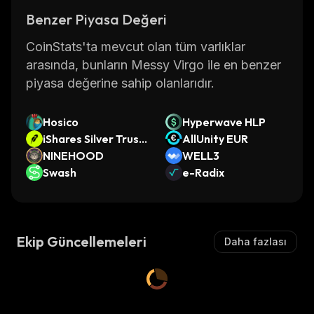
Benzer Piyasa Değeri
CoinStats'ta mevcut olan tüm varlıklar
arasında, bunların Messy Virgo ile en benzer
piyasa değerine sahip olanlarıdır.
Hosico
Hyperwave HLP
iShares Silver Trust
AllUnity EUR
• Robinhood Token
NINEHOOD
WELL3
Swash
e-Radix
Ekip Güncellemeleri
Daha fazlası