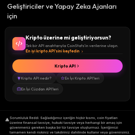
Geliştiriciler ve Yapay Zeka Ajanları
için
Kripto üzerine mi geliştiriyorsun?
Tek bir API anahtarıyla CoinStats'in verilerine ulaşın.
En iyi kripto API'sini keşfedin
Kripto API
Kripto API nedir?
En İyi Kripto API'leri
En İyi Cüzdan API'leri
Sorumluluk Reddi
.
Sağladığımız içeriğin hiçbir kısmı, coin fiyatları
üzerine finansal tavsiye, hukuki tavsiye veya herhangi bir amaç için
güvenmeniz gereken başka bir tür tavsiye oluşturmaz. İçeriğimizi
tamamen kendi riskiniz ve takdiriniz dahilinde kullanır veya güvenirsiniz.