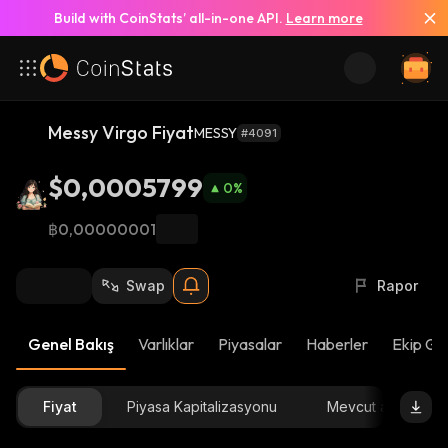
Build with CoinStats’ all-in-one API.
Learn more
Messy Virgo Fiyat
MESSY
#4091
$0,0005799
0
%
฿0,00000001
Swap
Rapor
Genel Bakış
Varlıklar
Piyasalar
Haberler
Ekip Gü
Fiyat
Piyasa Kapitalizasyonu
Mevcut arz