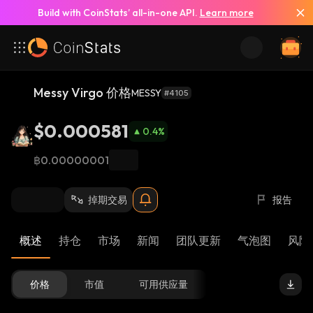
Build with CoinStats’ all-in-one API.
Learn more
Messy Virgo 价格
MESSY
#4105
$0.000581
0.4
%
฿0.00000001
掉期交易
报告
概述
持仓
市场
新闻
团队更新
气泡图
风险 
价格
市值
可用供应量