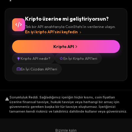
Kripto üzerine mi geliştiriyorsun?
Tek bir API anahtarıyla CoinStats'in verilerine ulaşın.
En iyi kripto API'sini keşfedin
Kripto API
Kripto API nedir?
En İyi Kripto API'leri
En İyi Cüzdan API'leri
Sorumluluk Reddi
.
Sağladığımız içeriğin hiçbir kısmı, coin fiyatları
üzerine finansal tavsiye, hukuki tavsiye veya herhangi bir amaç için
güvenmeniz gereken başka bir tür tavsiye oluşturmaz. İçeriğimizi
tamamen kendi riskiniz ve takdiriniz dahilinde kullanır veya güvenirsiniz.
Bizimle kalın