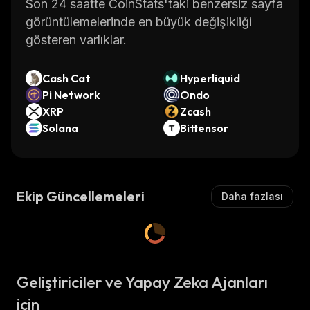
Son 24 saatte CoinStats'taki benzersiz sayfa
görüntülemelerinde en büyük değişikliği
gösteren varlıklar.
Cash Cat
Hyperliquid
Pi Network
Ondo
XRP
Zcash
Solana
Bittensor
Ekip Güncellemeleri
Daha fazlası
Geliştiriciler ve Yapay Zeka Ajanları
için