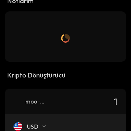
Notlarım
Kripto Dönüştürücü
moo-moo
USD