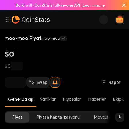
Build with CoinStats’ all-in-one API.
Learn more
moo-moo Fiyat
moo-moo
#0
$0
฿0
Swap
Rapor
Genel Bakış
Varlıklar
Piyasalar
Haberler
Ekip Gü
Fiyat
Piyasa Kapitalizasyonu
Mevcut arz