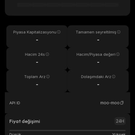
Piyasa Kapitalizasyonu
Tamamen seyreltilmiş
-
-
Hacim 24s
Hacim/Piyasa değeri
-
-
Toplam Arz
Dolaşımdaki Arz
-
-
moo-moo
API ID
Fiyat değişimi
24H
Düşük
Yüksek