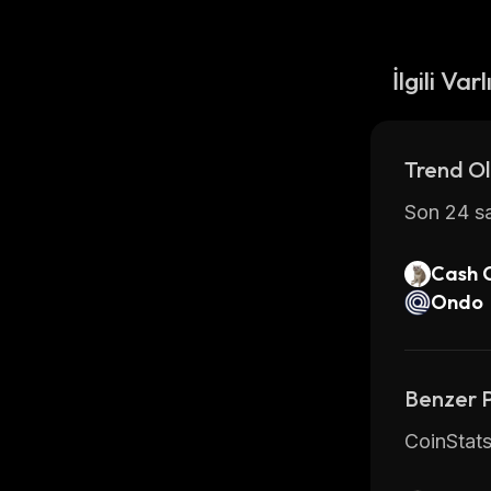
İlgili Varl
Trend Ol
Son 24 sa
Cash 
Ondo
Benzer 
CoinStats