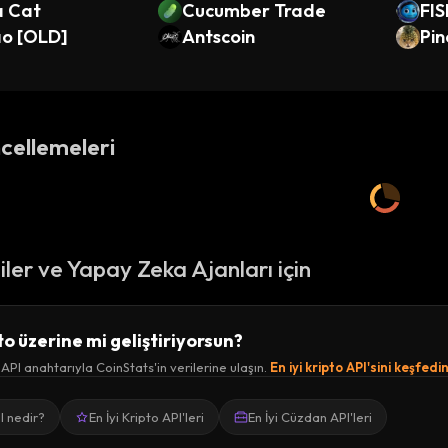
a Cat
Cucumber Trade
FI
o [OLD]
Antscoin
Pin
cellemeleri
ciler ve Yapay Zeka Ajanları için
to üzerine mi geliştiriyorsun?
 API anahtarıyla CoinStats'in verilerine ulaşın.
En iyi kripto API'sini keşfedi
I nedir?
En İyi Kripto API'leri
En İyi Cüzdan API'leri