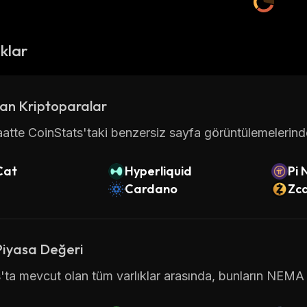
ıklar
an Kriptoparalar
atte CoinStats'taki benzersiz sayfa görüntülemelerinde 
Cat
Hyperliquid
Pi 
Cardano
Zc
Piyasa Değeri
'ta mevcut olan tüm varlıklar arasında, bunların NEMA i