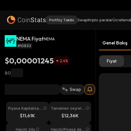
Portföy Takibi
Swap
Kripto paralar
Ücretlend
NEMA Fiyat
NEMA
Genel Bakış
#10833
$0,00001245
2,4
%
Fiyat
฿0
Swap
Piyasa Kapitalizas
Tamamen seyreltil
yonu
miş
$11,61K
$12,36K
Hacim 24s
Hacim/Piyasa değ