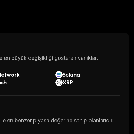
en büyük değişikliği gösteren varlıklar.
Network
Solana
ash
XRP
le en benzer piyasa değerine sahip olanlarıdır.