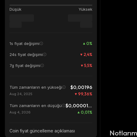
Düşük
Yüksek
0
%
1s fiyat değişimi
2,4
%
24s fiyat değişimi
5,5
%
7g fiyat değişimi
$0,00196
Tüm zamanların en yükseği
99,36
%
Aug 24, 2025
$0,00001245
Tüm zamanların en düşüğü
0,01
%
Aug 4, 2026
Coin fiyat güncelleme açıklaması
Notları