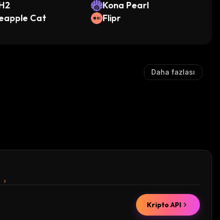
SH2
Kona Pearl
eapple Cat
Flipr
Daha fazlası
n
Kripto API