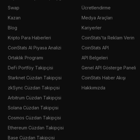
Swap
Ücretlendirme
Kazan
Medya Araçları
Blog
Kariyerler
Kripto Para Haberleri
CoinStats'ta Reklam Verin
CoinStats AI Piyasa Analizi
CoinStats API
Ortaklık Programı
API Belgeleri
DeFi Portföy Takipçisi
Genel API Gösterge Paneli
Starknet Cüzdan Takipçisi
CoinStats Haber Akışı
zkSync Cüzdan Takipçisi
Hakkımızda
Arbitrum Cüzdan Takipçisi
Solana Cüzdan Takipçisi
Cosmos Cüzdan Takipçisi
Ethereum Cüzdan Takipçisi
Base Cüzdan Takipçisi