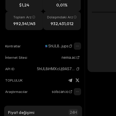
eri
$1,24
0,01%
Toplam Arz
Dolaşımdaki Arz
992,541,145
932,431,012
5hUL8...jups
Kontratlar
nema.ac
İnternet Sitesi
5hUL8iHMXcUj9AS7yBErJmmTXyRvbdwwUqbtB2udjups_solana
API ID
TOPLULUK
solscan.io
Araştırmacılar
Fiyat değişimi
24H