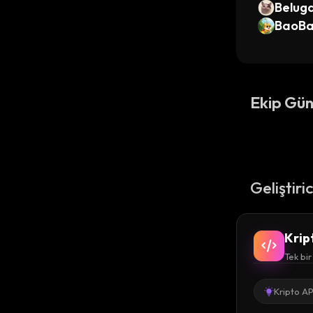
Belug
BaoBa
Ekip Gün
Geliştiri
Krip
Tek bir
Kripto AP