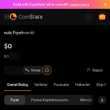
Build with CoinStats’ all-in-one API.
Learn more
nuls Fiyat
nuls
#0
$0
฿0
Swap
Rapor
Genel Bakış
Varlıklar
Piyasalar
Haberler
Ekip Gü
Fiyat
Piyasa Kapitalizasyonu
Mevcut arz