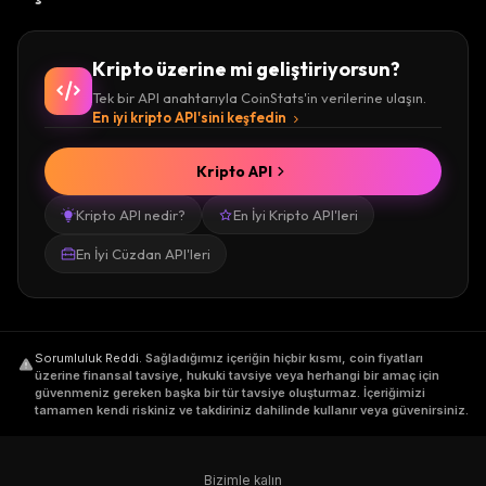
Kripto üzerine mi geliştiriyorsun?
Tek bir API anahtarıyla CoinStats'in verilerine ulaşın.
En iyi kripto API'sini keşfedin
Kripto API
Kripto API nedir?
En İyi Kripto API'leri
En İyi Cüzdan API'leri
Sorumluluk Reddi
.
Sağladığımız içeriğin hiçbir kısmı, coin fiyatları
üzerine finansal tavsiye, hukuki tavsiye veya herhangi bir amaç için
güvenmeniz gereken başka bir tür tavsiye oluşturmaz. İçeriğimizi
tamamen kendi riskiniz ve takdiriniz dahilinde kullanır veya güvenirsiniz.
Bizimle kalın