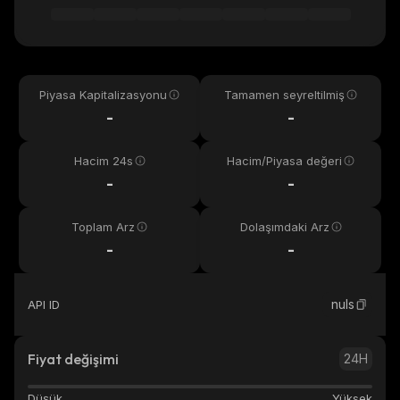
Piyasa Kapitalizasyonu
Tamamen seyreltilmiş
-
-
Hacim 24s
Hacim/Piyasa değeri
-
-
Toplam Arz
Dolaşımdaki Arz
-
-
nuls
API ID
Fiyat değişimi
24H
Düşük
Yüksek