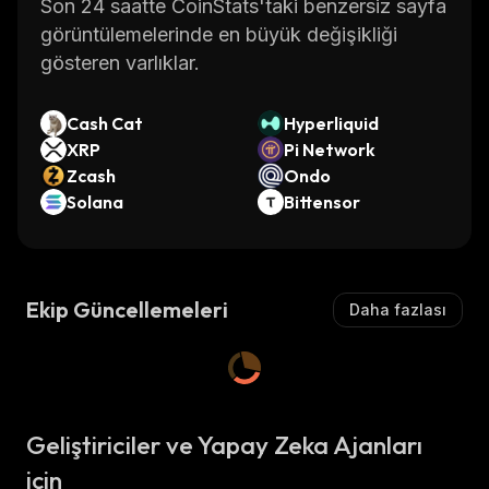
Son 24 saatte CoinStats'taki benzersiz sayfa
görüntülemelerinde en büyük değişikliği
gösteren varlıklar.
Cash Cat
Hyperliquid
XRP
Pi Network
Zcash
Ondo
Solana
Bittensor
Ekip Güncellemeleri
Daha fazlası
Geliştiriciler ve Yapay Zeka Ajanları
için