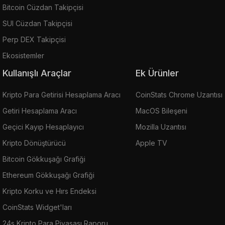
Bitcoin Cüzdan Takipçisi
SUI Cüzdan Takipçisi
Perp DEX Takipçisi
Ekosistemler
Kullanışlı Araçlar
Ek Ürünler
Kripto Para Getirisi Hesaplama Aracı
CoinStats Chrome Uzantısı
Getiri Hesaplama Aracı
MacOS Bileşeni
Geçici Kayıp Hesaplayıcı
Mozilla Uzantısı
Kripto Dönüştürücü
Apple TV
Bitcoin Gökkuşağı Grafiği
Ethereum Gökkuşağı Grafiği
Kripto Korku ve Hırs Endeksi
CoinStats Widget'ları
24s Kripto Para Piyasası Raporu