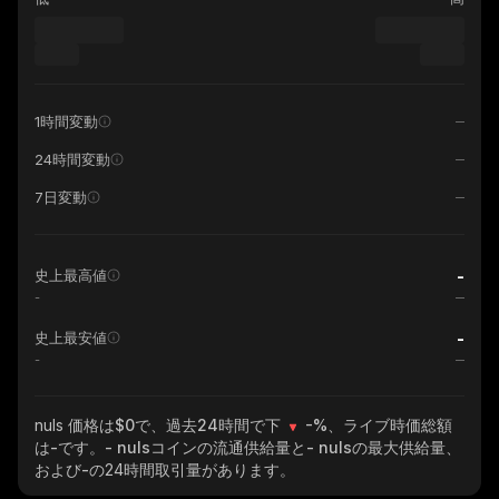
1時間変動
24時間変動
7日変動
-
史上最高値
-
-
史上最安値
-
nuls
価格は$0で、過去24時間で下
-%
、ライブ時価総額
は
-
です。
- nuls
コインの流通供給量と
- nuls
の最大供給量、
および
-
の24時間取引量があります。