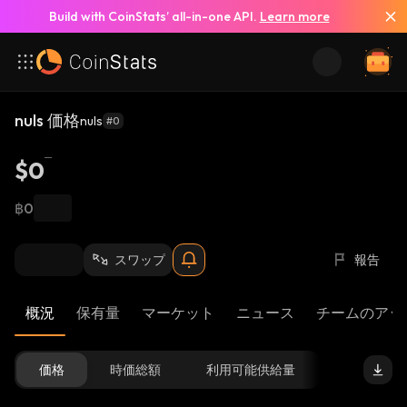
Build with CoinStats’ all-in-one API.
Learn more
nuls 価格
nuls
#0
$0
฿0
スワップ
報告
概況
保有量
マーケット
ニュース
チームのアッ
価格
時価総額
利用可能供給量