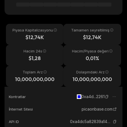
Piyasa Kapitalizasyonu
Tamamen seyreltilmiş
$12,74K
$12,74K
Hacim 24s
Hacim/Piyasa değeri
$1,28
0,01%
Toplam Arz
Dolaşımdaki Arz
10,000,000,000
10,000,000,000
0xa4d...2261
Kontratlar
picaonbase.com
İnternet Sitesi
0xa4dc5a82839a148ff172b5b8ba9d52e681fd2261_base
API ID