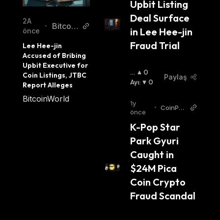
Upbit Listing 
Deal Surface 
2A
Bitcoin
•
in Lee Hee-jin 
önce
World
Fraud Trial
Lee Hee-jin 
Accused of Bribing 
Upbit Executive for 
B
0
Coin Listings, JTBC 
Paylaş
O
Ayı
:
0
Report Alleges
Ğ
BitcoinWorld
A
1y
•
CoinPed
:
önce
ia
K-Pop Star 
Park Gyuri 
Caught in 
$24M Pica 
Coin Crypto 
Fraud Scandal