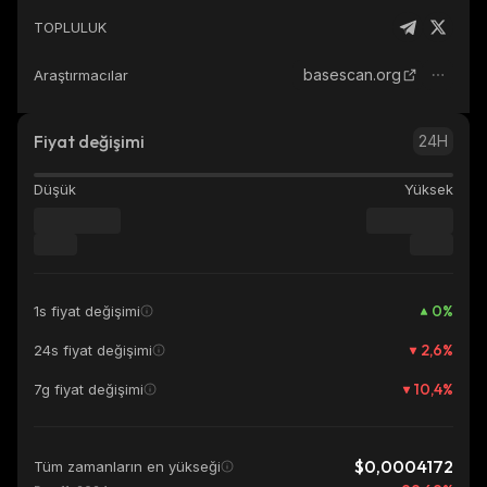
TOPLULUK
basescan.org
Araştırmacılar
Fiyat değişimi
24H
Düşük
Yüksek
0
%
1s fiyat değişimi
2,6
%
24s fiyat değişimi
10,4
%
7g fiyat değişimi
$0,0004172
Tüm zamanların en yükseği