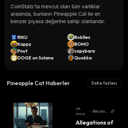
CoinStats'ta mevcut olan tüm varlıklar
arasında, bunların Pineapple Cat ile en
benzer piyasa değerine sahip olanlarıdır.
RIKU
Boblles
Kappy
BOMO
Pnut
capybara
DOGE on Solana
Quokka
Pineapple Cat Haberler
Daha fazlası
3A
•
Bitcoin
önce
World
Allegations of 