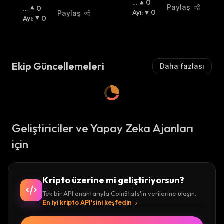
B
0
Paylaş
B
0
O
Ayı
:
0
Paylaş
O
Ayı
:
0
Ğ
Ğ
A
A
:
:
Ekip Güncellemeleri
Daha fazlası
Geliştiriciler ve Yapay Zeka Ajanları
için
Kripto üzerine mi geliştiriyorsun?
Tek bir API anahtarıyla CoinStats'in verilerine ulaşın.
En iyi kripto API'sini keşfedin