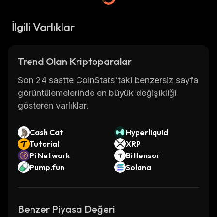
İlgili Varlıklar
Trend Olan Kriptoparalar
Son 24 saatte CoinStats'taki benzersiz sayfa
görüntülemelerinde en büyük değişikliği
gösteren varlıklar.
Cash Cat
Hyperliquid
Tutorial
XRP
Pi Network
Bittensor
Pump.fun
Solana
Benzer Piyasa Değeri