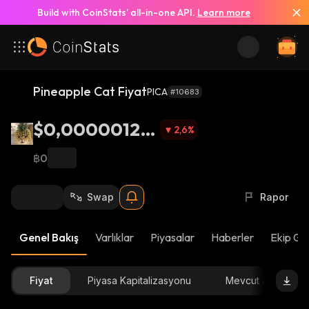
Build with CoinStats’ all-in-one API.
Learn more
Pineapple Cat Fiyat
PICA
#10683
$0,00000127
2,6
%
4
฿0
Swap
Rapor
Genel Bakış
Varlıklar
Piyasalar
Haberler
Ekip Gü
Fiyat
Piyasa Kapitalizasyonu
Mevcut arz