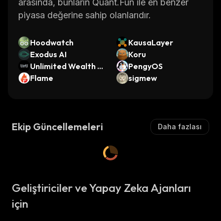
arasında, bunların Quant.Fun ile en benzer
piyasa değerine sahip olanlarıdır.
Hoodwatch
KausaLayer
Exodus AI
Koru
Unlimited Wealth U
PengyOS
tility
Flame
sigmew
Ekip Güncellemeleri
Daha fazlası
Geliştiriciler ve Yapay Zeka Ajanları
için