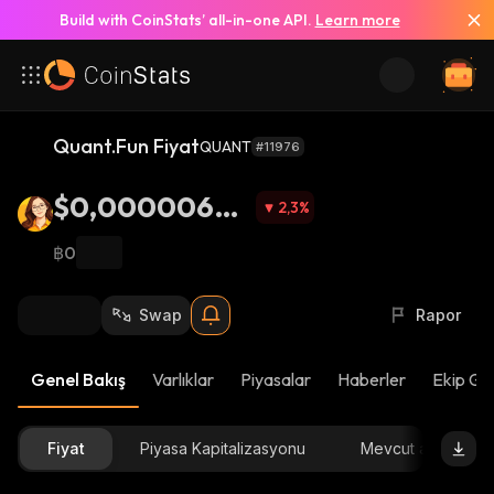
Build with CoinStats’ all-in-one API.
Learn more
Quant.Fun Fiyat
QUANT
#11976
$0,00000659
2,3
%
8
฿0
Swap
Rapor
Genel Bakış
Varlıklar
Piyasalar
Haberler
Ekip Gü
Fiyat
Piyasa Kapitalizasyonu
Mevcut arz