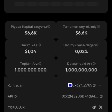
Piyasa Kapitalizasyonu
Tamamen seyreltilmiş
$6,6K
$6,6K
Hacim 24s
Hacim/Piyasa değeri
$1,04
0,02%
Toplam Arz
Dolaşımdaki Arz
1,000,000,000
1,000,000,000
0xc2f...2765
Kontratlar
0xc2fe3206b74d943ceadc187da6c5dbd1f63e2765_base
API ID
TOPLULUK