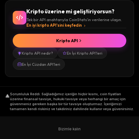
Kripto üzerine mi geliştiriyorsun?
Tek bir API anahtarıyla CoinStats'in verilerine ulaşın.
En iyi kripto API'sini keşfedin
Kripto API
Kripto API nedir?
En İyi Kripto API'leri
En İyi Cüzdan API'leri
Sorumluluk Reddi
.
Sağladığımız içeriğin hiçbir kısmı, coin fiyatları
üzerine finansal tavsiye, hukuki tavsiye veya herhangi bir amaç için
güvenmeniz gereken başka bir tür tavsiye oluşturmaz. İçeriğimizi
tamamen kendi riskiniz ve takdiriniz dahilinde kullanır veya güvenirsiniz.
Bizimle kalın