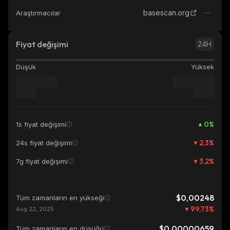
basescan.org
Araştırmacılar
Fiyat değişimi
24H
Düşük
Yüksek
0
%
1s fiyat değişimi
2,3
%
24s fiyat değişimi
3,2
%
7g fiyat değişimi
$0,00248
Tüm zamanların en yükseği
99,73
%
Aug 22, 2025
$0,00000659
Tüm zamanların en düşüğü