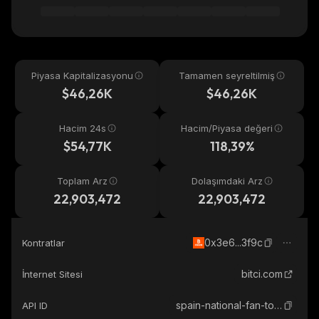
Piyasa Kapitalizasyonu
Tamamen seyreltilmiş
$46,26K
$46,26K
Hacim 24s
Hacim/Piyasa değeri
$54,77K
118,39%
Toplam Arz
Dolaşımdaki Arz
22,903,472
22,903,472
0x3e6...3f9c
Kontratlar
bitci.com
İnternet Sitesi
spain-national-fan-token
API ID