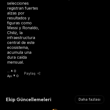
selecciones
registran fuertes
alzas por
resultados y
figuras como
Messi y Ronaldo,
Chiliz, la
infraestructura
central de este
ecosistema,
acumula una
dura caída
mensual.
B
0
Paylaş
O
Ayı
:
0
Ğ
A
:
Ekip Güncellemeleri
Daha fazlası