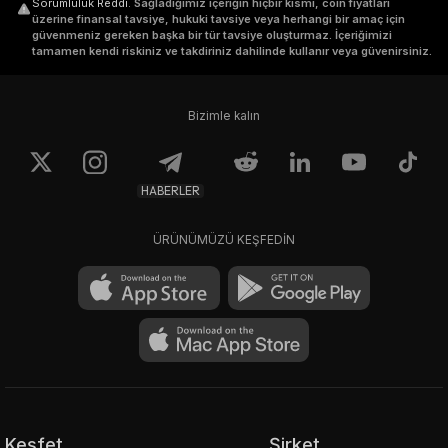
Sorumluluk Reddi
.
Sağladığımız içeriğin hiçbir kısmı, coin fiyatları
üzerine finansal tavsiye, hukuki tavsiye veya herhangi bir amaç için
güvenmeniz gereken başka bir tür tavsiye oluşturmaz. İçeriğimizi
tamamen kendi riskiniz ve takdiriniz dahilinde kullanır veya güvenirsiniz.
Bizimle kalın
HABERLER
ÜRÜNÜMÜZÜ KEŞFEDİN
Keşfet
Şirket