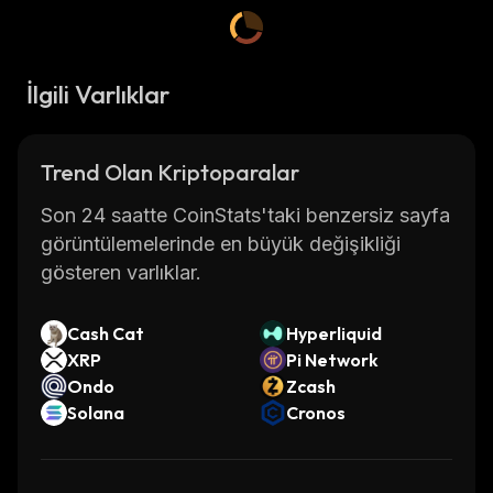
İlgili Varlıklar
Trend Olan Kriptoparalar
Son 24 saatte CoinStats'taki benzersiz sayfa
görüntülemelerinde en büyük değişikliği
gösteren varlıklar.
Cash Cat
Hyperliquid
XRP
Pi Network
Ondo
Zcash
Solana
Cronos