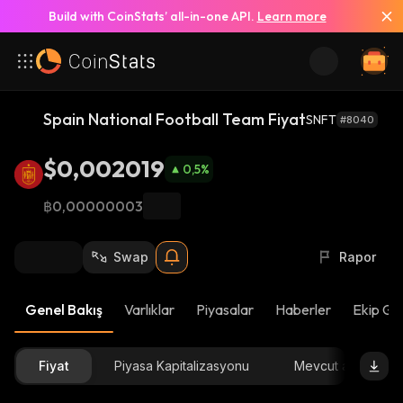
Build with CoinStats’ all-in-one API.
Learn more
Spain National Football Team Fiyat
SNFT
#8040
$0,002019
0,5
%
฿0,00000003
Swap
Rapor
Genel Bakış
Varlıklar
Piyasalar
Haberler
Ekip Gü
Fiyat
Piyasa Kapitalizasyonu
Mevcut arz