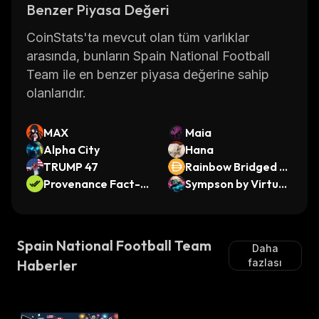
Benzer Piyasa Değeri
CoinStats'ta mevcut olan tüm varlıklar
arasında, bunların Spain National Football
Team ile en benzer piyasa değerine sahip
olanlarıdır.
MAX
Maia
Alpha City
Hana
TRUMP 47
Rainbow Bridged D
Provenance Fact-c
AI (Aurora)
Sympson by Virtual
heck
s
Spain National Football Team
Daha
Haberler
fazlası