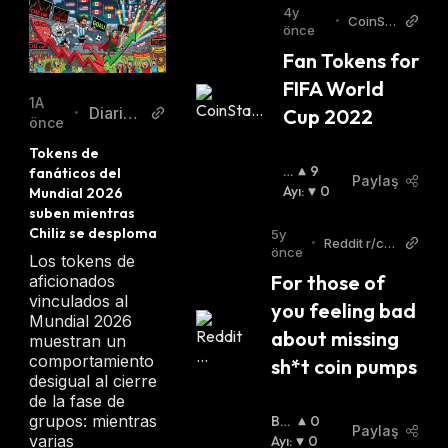
4y
•
CoinSta
önce
ts
Fan Tokens for 
FIFA World 
1A
Diario
Cup 2022
•
önce
Bitcoin
Tokens de 
B
9
fanáticos del 
Paylaş
O
Ayı
:
0
Mundial 2026 
Ğ
suben mientras 
A
Chiliz se desploma
5y
•
Reddit r/cry
:
önce
Los tokens de
tptocurren
For those of 
cy
aficionados
vinculados al
you feeling bad 
Mundial 2026
about missing 
muestran un
comportamiento
sh*t coin pumps
desigual al cierre
de la fase de
grupos: mientras
Bo
0
Paylaş
varias
Ğa
Ayı
:
:
0