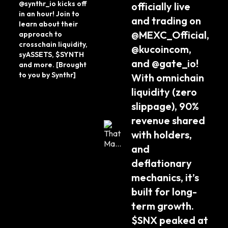
@synthr_io kicks off 
officially live 
in an hour! Join to 
and trading on 
learn about their 
@MEXC_Official, 
approach to 
crosschain liquidity, 
@kucoincom, 
syASSETS, $SYNTH 
and @gate_io! 
and more. [Brought 
to you by Synthr]
With omnichain 
liquidity (zero 
slippage), 90% 
revenue shared 
with holders, 
and 
deflationary 
mechanics, it’s 
built for long-
term growth. 
$SNX peaked at 