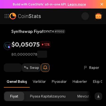
Build with CoinStats’ all-in-one API.
Learn more
Synthswap Fiyat
SYNTH
#11002
$0,05075
1,1
%
฿0,00000078
Swap
Rapor
Genel Bakış
Varlıklar
Piyasalar
Haberler
Ekip Gü
Fiyat
Piyasa Kapitalizasyonu
Mevcut arz