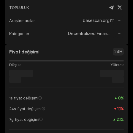
TOPLULUK
basescan.org
Araştırmacılar
Decentralized Finance (DeFi)
Kategoriler
Fiyat değişimi
24H
Düşük
Yüksek
0
%
1s fiyat değişimi
1,1
%
24s fiyat değişimi
2,1
%
7g fiyat değişimi