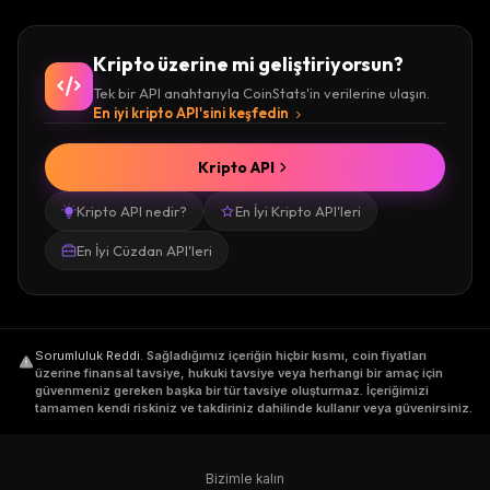
Kripto üzerine mi geliştiriyorsun?
Tek bir API anahtarıyla CoinStats'in verilerine ulaşın.
En iyi kripto API'sini keşfedin
Kripto API
Kripto API nedir?
En İyi Kripto API'leri
En İyi Cüzdan API'leri
Sorumluluk Reddi
.
Sağladığımız içeriğin hiçbir kısmı, coin fiyatları
üzerine finansal tavsiye, hukuki tavsiye veya herhangi bir amaç için
güvenmeniz gereken başka bir tür tavsiye oluşturmaz. İçeriğimizi
tamamen kendi riskiniz ve takdiriniz dahilinde kullanır veya güvenirsiniz.
Bizimle kalın