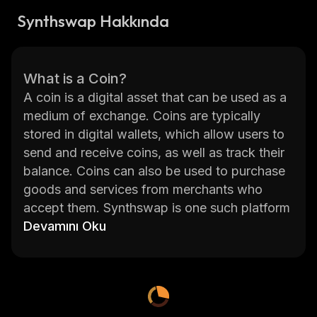
Synthswap Hakkında
What is a Coin?
A coin is a digital asset that can be used as a
medium of exchange. Coins are typically
stored in digital wallets, which allow users to
send and receive coins, as well as track their
balance. Coins can also be used to purchase
goods and services from merchants who
accept them. Synthswap is one such platform
that allows users to buy, sell, and trade coins.
Devamını Oku
Synthswap is an online marketplace for
cryptocurrencies where users can buy, sell,
and trade coins with each other. It provides
access to over 200 different coins including