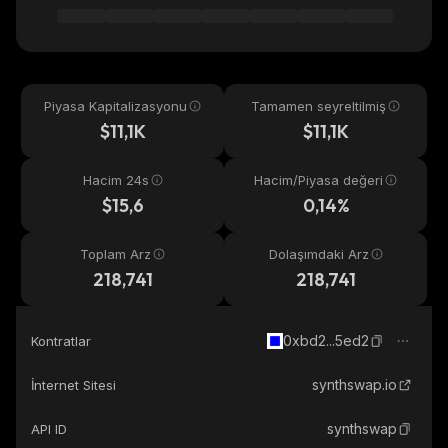
Piyasa Kapitalizasyonu
Tamamen seyreltilmiş
$11,1K
$11,1K
Hacim 24s
Hacim/Piyasa değeri
$15,6
0,14%
Toplam Arz
Dolaşımdaki Arz
218,741
218,741
0xbd2...5ed2
Kontratlar
synthswap.io
İnternet Sitesi
synthswap
API ID