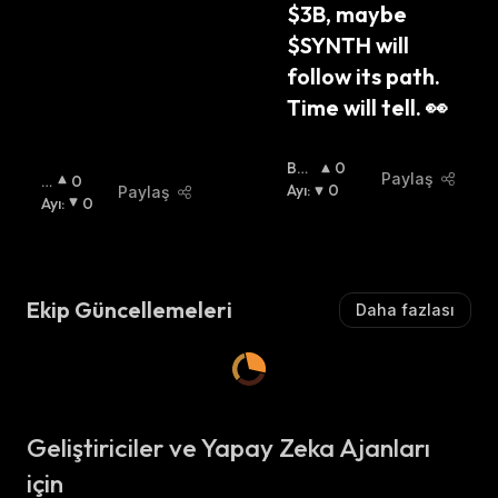
$3B, maybe 
$SYNTH will 
follow its path. 
Time will tell. 👀
Boğ
0
Paylaş
B
0
A
Ayı
:
:
0
Paylaş
O
Ayı
:
0
Ğ
A
:
Ekip Güncellemeleri
Daha fazlası
Geliştiriciler ve Yapay Zeka Ajanları
için