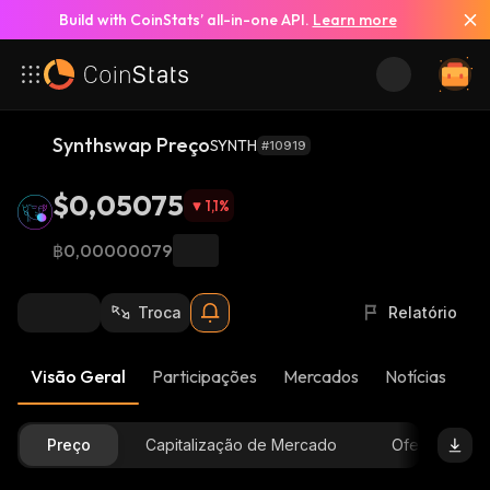
Build with CoinStats’ all-in-one API.
Learn more
Synthswap Preço
SYNTH
#10919
$0,05075
1,1
%
฿0,00000079
Troca
Relatório
Visão Geral
Participações
Mercados
Notícias
At
Preço
Capitalização de Mercado
Oferta Dispon