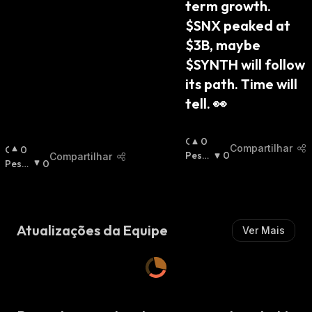
term growth. 
$SNX peaked at 
$3B, maybe 
$SYNTH will follow 
its path. Time will 
tell. 👀
O
0
Compartilhar
O
0
T
Pessi
0
Compartilhar
T
Pessi
0
I
Mista
I
Mista
M
:
M
:
I
I
S
S
T
Atualizações da Equipe
Ver Mais
T
A
A
:
: