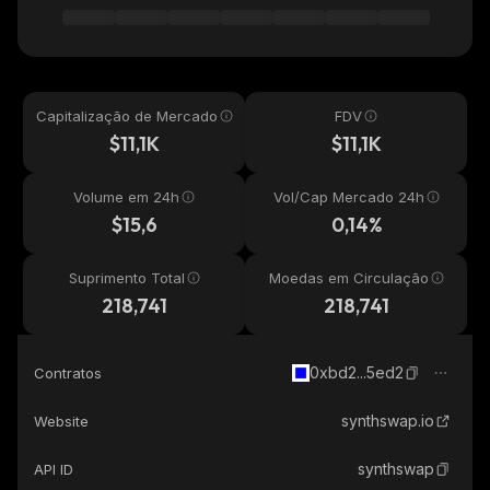
Capitalização de Mercado
FDV
$11,1K
$11,1K
Volume em 24h
Vol/Cap Mercado 24h
$15,6
0,14%
Suprimento Total
Moedas em Circulação
218,741
218,741
0xbd2...5ed2
Contratos
synthswap.io
Website
synthswap
API ID