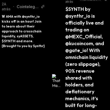
atrás
y Twitter
2A
Cointelegra
•
$SYNTH by 
atrás
ph Twitter
@synthr_io is 
🚨 AMA with @synthr_io 
kicks off in an hour! Join 
officially live and 
to learn about their 
trading on 
approach to crosschain 
@MEXC_Official, 
liquidity, syASSETS, 
$SYNTH and more. 
@kucoincom, and 
[Brought to you by Synthr]
@gate_io! With 
omnichain liquidity 
(zero slippage), 
90% revenue 
shared with 
holders, and 
deflationary 
mechanics, it’s 
built for long-