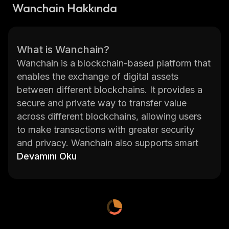
Wanchain Hakkında
What is Wanchain?
Wanchain is a blockchain-based platform that
enables the exchange of digital assets
between different blockchains. It provides a
secure and private way to transfer value
across different blockchains, allowing users
to make transactions with greater security
and privacy. Wanchain also supports smart
contracts, enabling developers to build
Devamını Oku
decentralized applications (dApps) on its
platform. Wanchain's mission is to create an
open financial system that allows for the free
flow of digital assets between different
blockchains.