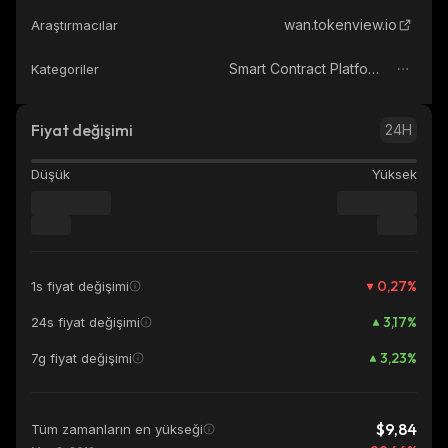
wan.tokenview.io
Araştırmacılar
Smart Contract Platform
Kategoriler
Fiyat değişimi
24H
Düşük
Yüksek
0,27
%
1s fiyat değişimi
3,17
%
24s fiyat değişimi
3,23
%
7g fiyat değişimi
$9,84
Tüm zamanların en yükseği