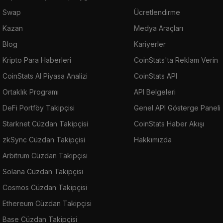
Swap
Ücretlendirme
Kazan
Medya Araçları
Blog
Kariyerler
Kripto Para Haberleri
CoinStats'ta Reklam Verin
CoinStats AI Piyasa Analizi
CoinStats API
Ortaklık Programı
API Belgeleri
DeFi Portföy Takipçisi
Genel API Gösterge Paneli
Starknet Cüzdan Takipçisi
CoinStats Haber Akışı
zkSync Cüzdan Takipçisi
Hakkımızda
Arbitrum Cüzdan Takipçisi
Solana Cüzdan Takipçisi
Cosmos Cüzdan Takipçisi
Ethereum Cüzdan Takipçisi
Base Cüzdan Takipçisi