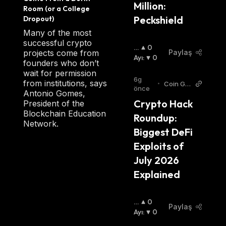
Million: 
Room (or a College 
Peckshield
Dropout)
Many of the most
successful crypto
B
0
projects come from
Paylaş
O
Ayı
:
0
founders who don’t
Ğ
wait for permission
A
6g
from institutions, says
•
Coin Ga
:
önce
Antonio Gomes,
bbar
Crypto Hack 
President of the
Blockchain Education
Roundup: 
Network.
Biggest DeFi 
Exploits of 
July 2026 
Explained
B
0
Paylaş
O
Ayı
:
0
Ğ