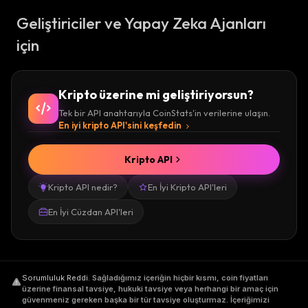
Geliştiriciler ve Yapay Zeka Ajanları
için
Kripto üzerine mi geliştiriyorsun?
Tek bir API anahtarıyla CoinStats'in verilerine ulaşın.
En iyi kripto API'sini keşfedin
Kripto API
Kripto API nedir?
En İyi Kripto API'leri
En İyi Cüzdan API'leri
Sorumluluk Reddi
.
Sağladığımız içeriğin hiçbir kısmı, coin fiyatları
üzerine finansal tavsiye, hukuki tavsiye veya herhangi bir amaç için
güvenmeniz gereken başka bir tür tavsiye oluşturmaz. İçeriğimizi