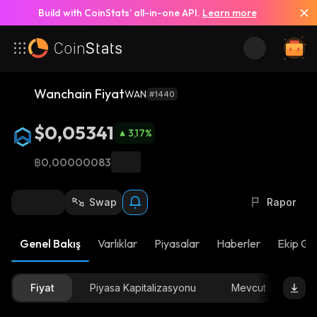
Build with CoinStats’ all-in-one API.
Learn more
Wanchain Fiyat
WAN
#1440
$0,05341
3,17
%
฿0,00000083
Swap
Rapor
Genel Bakış
Varlıklar
Piyasalar
Haberler
Ekip Gü
Fiyat
Piyasa Kapitalizasyonu
Mevcut arz