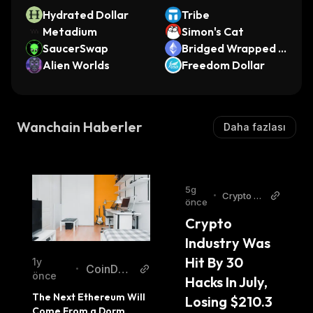
users with greater security and privacy when
Hydrated Dollar
Tribe
making transactions.
Metadium
Simon's Cat
SaucerSwap
Bridged Wrapped E
Alien Worlds
ther (Linea)
Freedom Dollar
Wanchain Haberler
Daha fazlası
5g
•
Crypto Br
önce
eaking Ne
Crypto 
ws
Industry Was 
Hit By 30 
1y
CoinDes
•
önce
Hacks In July, 
k
The Next Ethereum Will 
Losing $210.3 
Come From a Dorm 