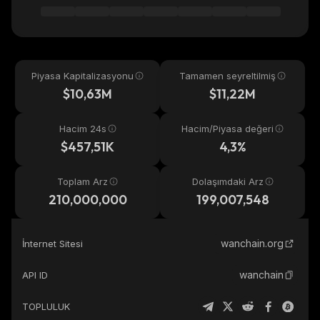
Piyasa Kapitalizasyonu
Tamamen seyreltilmiş
$10,63M
$11,22M
Hacim 24s
Hacim/Piyasa değeri
$457,51K
4,3%
Toplam Arz
Dolaşımdaki Arz
210,000,000
199,007,548
wanchain.org
İnternet Sitesi
wanchain
API ID
TOPLULUK