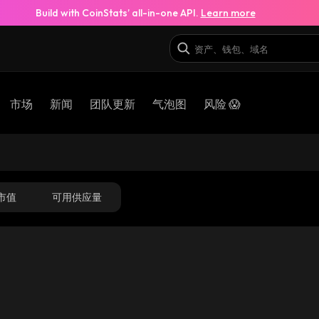
Build with CoinStats’ all-in-one API.
Learn more
市场
新闻
团队更新
气泡图
风险 😱
市值
可用供应量