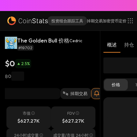
投资组合跟踪工具
掉期交易
加密货币
定价
The Golden Bull 价格
Cedric
概述
持仓
#19702
$0
2.5
%
฿0
价格
掉期交易
市值
FDV
$627.27K
$627.27K
24小时成交量
成交量/市值 24小时