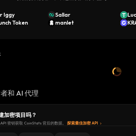
r Iggy
Sallar
Luc
runch Token
manlet
edb
KR
新
者和 AI 代理
建加密项目吗？
API 密钥获取 CoinStats 背后的数据。
探索最佳加密 API