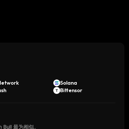
。
Network
Solana
ash
Bittensor
 Bull 最为相似。