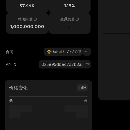
$7.44K
1.19%
总供给量
流通总量
1,000,000,000
-
0x5e9...7777
合同
0x5e95dbec7d7b3a09a84b0a5938a4c843fdc07777_binance_smart
API ID
价格变化
24H
低
高