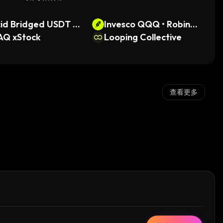
id Bridged USDT (R
Invesco QQQ • Robinh
elly)
AQ xStock
ood Token
Looping Collective
查看更多