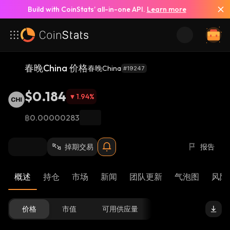
Build with CoinStats’ all-in-one API.
Learn more
春晚China 价格
春晚China
#19247
$0.184
1.94
%
฿0.00000283
掉期交易
报告
概述
持仓
市场
新闻
团队更新
气泡图
风险 
价格
市值
可用供应量