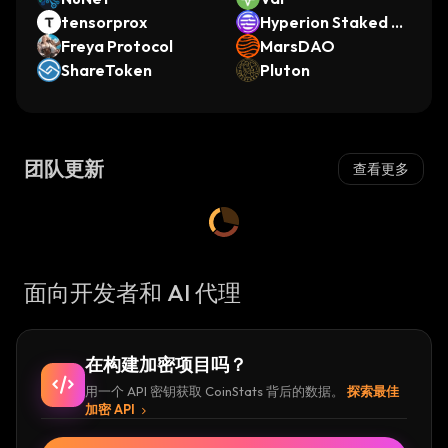
tensorprox
Hyperion Staked A
Freya Protocol
ptos
MarsDAO
ShareToken
Pluton
团队更新
查看更多
面向开发者和 AI 代理
在构建加密项目吗？
用一个 API 密钥获取 CoinStats 背后的数据。
探索最佳
加密 API