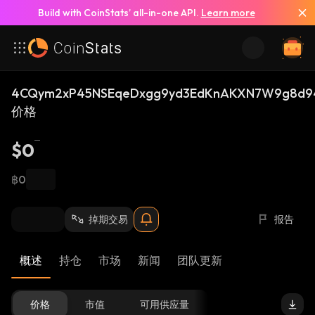
Build with CoinStats’ all-in-one API.
Learn more
4CQym2xP45NSEqeDxgg9yd3EdKnAKXN7W9g8d94
价格
$0
฿0
掉期交易
报告
概述
持仓
市场
新闻
团队更新
价格
市值
可用供应量