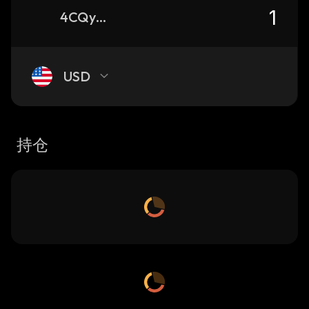
4CQym2xP45NSEqeDxgg9yd3EdKnAKXN7W9g8d94ex3kA_solana
USD
持仓