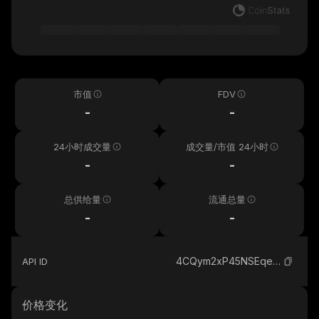
市值
FDV
-
-
24小时成交量
成交量/市值 24小时
-
-
总供给量
流通总量
-
-
4CQym2xP45NSEqeDxgg9yd3EdKnAKXN7W9g8d94ex3kA_solana
API ID
价格变化