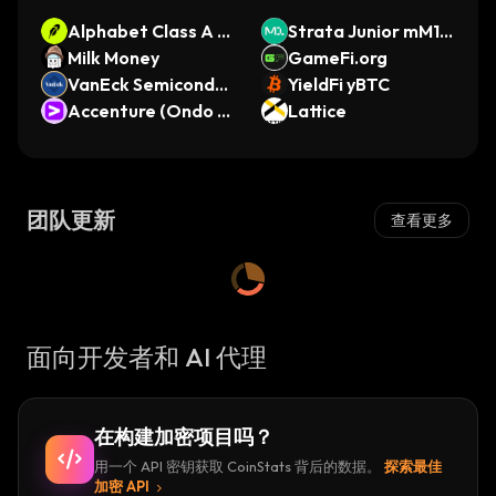
Alphabet Class A •
Strata Junior mM1-
Robinhood Token
Milk Money
USD
GameFi.org
VanEck Semiconduc
YieldFi yBTC
tor ETF (bStocks To
Accenture (Ondo T
Lattice
kenized Stock)
okenized Stock)
团队更新
查看更多
面向开发者和 AI 代理
在构建加密项目吗？
用一个 API 密钥获取 CoinStats 背后的数据。
探索最佳
加密 API