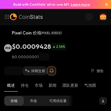
Build with CoinStats’ all-in-one API.
Learn more
Pixel Coin 价格
PIXEL
#19541
$0.0009428
2.58
%
฿0.00000001
掉期交易
报告
概述
持仓
市场
新闻
团队更新
气泡图
价格
市值
可用供应量