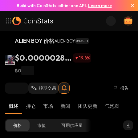
Build with CoinStats’ all-in-one API.
Learn more
ALIEN BOY 价格
ALIEN BOY
#13531
$0.00000282
19.8
%
9
฿0
掉期交易
报告
概述
持仓
市场
新闻
团队更新
气泡图
价格
市值
可用供应量