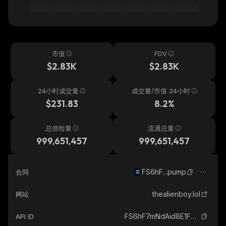
市值
FDV
$2.83K
$2.83K
24小时成交量
成交量/市值 24小时
$231.83
8.2%
总供给量
流通总量
999,651,457
999,651,457
FS6hF...pump
合同
thealienboy.lol
网站
FS6hF7mNdAid8E1FHyRNcw6CCDye3QVXHzfHcFiLpump_solana
API ID