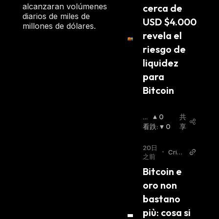
alcanzaran volúmenes
cerca de 
diarios de miles de
USD $4.000 
millones de dólares.
revela el 
riesgo de 
liquidez 
para 
Bitcoin
看
0
共
涨
看跌
:
:
0
享
20日
•
Cript
之前
ovalu
Bitcoin e 
ta.it
oro non 
bastano 
più: cosa si 