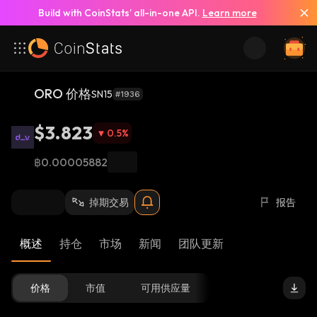
Build with CoinStats’ all-in-one API.
Learn more
ORO 价格
SN15
#1936
$3.823
0.5
%
฿0.00005882
掉期交易
报告
概述
持仓
市场
新闻
团队更新
价格
市值
可用供应量