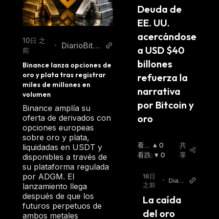
Deuda de 
EE. UU. 
acercándose 
10日 之
DiarioBitco
•
a USD $40 
前
in
billones 
Binance lanza opciones de 
oro y plata tras registrar 
refuerza la 
miles de millones en 
narrativa 
volumen
por Bitcoin y 
Binance amplía su
oro
oferta de derivados con
opciones europeas
sobre oro y plata,
看涨
0
共
liquidadas en USDT y
:
看跌
:
0
享
disponibles a través de
su plataforma regulada
por ADGM. El
18日
•
Diari
之前
lanzamiento llega
oBitc
después de que los
La caída 
oin
futuros perpetuos de
del oro 
ambos metales