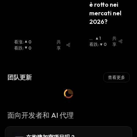
è rotto nei 
mercati nel 
2026?
看
1
共
看涨
:
0
共
涨
看跌
:
:
0
享
看跌
:
0
享
团队更新
查看更多
面向开发者和 AI 代理