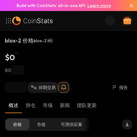
Build with CoinStats’ all-in-one API.
Learn more
blox-2 价格
blox-2
#0
$0
฿0
掉期交易
报告
概述
持仓
市场
新闻
团队更新
价格
市值
可用供应量