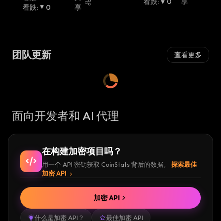
涨
看跌
:
:
0
享
看跌
:
0
享
团队更新
查看更多
面向开发者和 AI 代理
在构建加密项目吗？
用一个 API 密钥获取 CoinStats 背后的数据。
探索最佳
加密 API
加密 API
什么是加密 API？
最佳加密 API