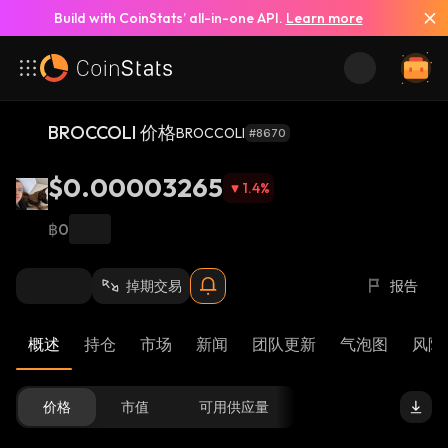
Build with CoinStats’ all-in-one API.
Learn more
BROCCOLI 价格
BROCCOLI
#8670
$0.00003265
1.4
%
฿0
掉期交易
报告
概述
持仓
市场
新闻
团队更新
气泡图
风险 
价格
市值
可用供应量