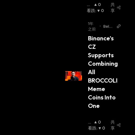
看
0
共
涨
看跌
:
:
0
享
1年
•
BeIn
之前
Crypt
Binance’s 
o
CZ 
Supports 
Combining 
All 
BROCCOLI 
Meme 
Coins Into 
One
看
0
共
涨
看跌
:
:
0
享