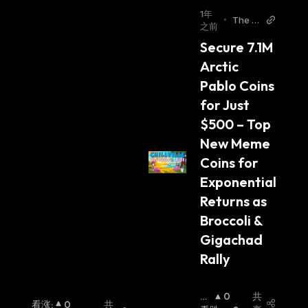
1年
•
The Bi
之前
t Jour
Secure 7.1M 
nal
Arctic 
Pablo Coins 
for Just 
$500 – Top 
New Meme 
Coins for 
Exponential 
Returns as 
Broccoli & 
Gigachad 
Rally
看
0
共
看涨
:
0
共